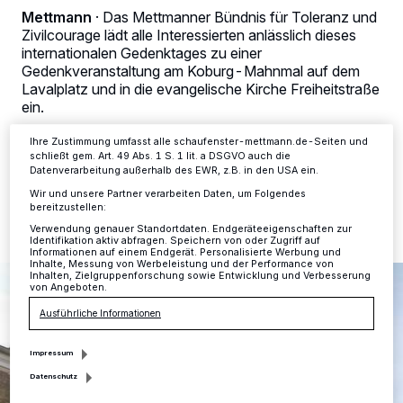
Tracking-Technologien für die unter „Wir und unsere Partner
Mettmann
·
Das Mettmanner Bündnis für Toleranz und
verarbeiten Daten, um Ihnen Dienste bereitzustellen“ aufgeführten
Zivilcourage lädt alle Interessierten anlässlich dieses
Zwecke. Wenn Tracker deaktiviert sind, sind manche Inhalte und
Anzeigen möglicherweise nicht mehr so relevant für Sie. Sie können
internationalen Gedenktages zu einer
dieses Menü jederzeit wieder aufrufen, um Ihre Einstellungen zu
Gedenkveranstaltung am Koburg-Mahnmal auf dem
ändern oder Ihre Einwilligung zu widerrufen, indem Sie auf den Link
Lavalplatz und in die evangelische Kirche Freiheitstraße
Einstellungen oder Ablehnen am unteren Rand der Webseite klicken.
ein.
Ihre Einstellungen gelten innerhalb unseres Website. Weitere
Informationen finden Sie in unserer Datenschutzerklärung.
Ihre Zustimmung umfasst alle schaufenster-mettmann.de-Seiten und
schließt gem. Art. 49 Abs. 1 S. 1 lit. a DSGVO auch die
Datenverarbeitung außerhalb des EWR, z.B. in den USA ein.
25.01.2024 , 11:59 Uhr
Eine Minute Lesezeit
Wir und unsere Partner verarbeiten Daten, um Folgendes
bereitzustellen:
Verwendung genauer Standortdaten. Endgeräteeigenschaften zur
Identifikation aktiv abfragen. Speichern von oder Zugriff auf
Informationen auf einem Endgerät. Personalisierte Werbung und
Inhalte, Messung von Werbeleistung und der Performance von
Inhalten, Zielgruppenforschung sowie Entwicklung und Verbesserung
von Angeboten.
Ausführliche Informationen
Impressum
Datenschutz