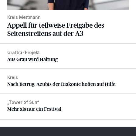
Kreis Mettmann
Appell für teilweise Freigabe des
Seitenstreifens auf der A3
Graffiti-Projekt
Aus Grau wird Haltung
Aus Grau wird Haltung
Kreis
Nach Betrug: Azubis der Diakonie hoffen auf Hilfe
Nach Betrug: Azubis der Diakonie hoffen auf Hilfe
„Tower of Sun“
Mehr als nur ein Festival
Mehr als nur ein Festival