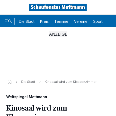
Die Stadt
Kreis
Termine
Vereine
Sport
Karr
Die Stadt
Kinosaal wird zum Klassenzimmer​
Weltspiegel Mettmann
Kinosaal wird zum