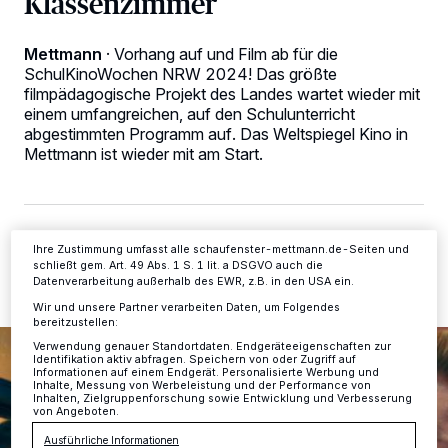
Klassenzimmer
Wir und unsere
-Partner speichern und greifen auf
218
Mettmann
·
Vorhang auf und Film ab für die
personenbezogene Daten wie Browserdaten oder eindeutige
SchulKinoWochen NRW 2024! Das größte
Kennungen auf Ihrem Gerät zu. Durch Auswahl von OK aktivieren Sie
filmpädagogische Projekt des Landes wartet wieder mit
Tracking-Technologien für die unter „Wir und unsere Partner
einem umfangreichen, auf den Schulunterricht
verarbeiten Daten, um Ihnen Dienste bereitzustellen“ aufgeführten
Zwecke. Wenn Tracker deaktiviert sind, sind manche Inhalte und
abgestimmten Programm auf. Das Weltspiegel Kino in
Anzeigen möglicherweise nicht mehr so relevant für Sie. Sie können
Mettmann ist wieder mit am Start.
dieses Menü jederzeit wieder aufrufen, um Ihre Einstellungen zu
ändern oder Ihre Einwilligung zu widerrufen, indem Sie auf den Link
Einstellungen oder Ablehnen am unteren Rand der Webseite klicken.
Ihre Einstellungen gelten innerhalb unseres Website. Weitere
Informationen finden Sie in unserer Datenschutzerklärung.
19.01.2024 , 08:23 Uhr
2 Minuten Lesezeit
Ihre Zustimmung umfasst alle schaufenster-mettmann.de-Seiten und
schließt gem. Art. 49 Abs. 1 S. 1 lit. a DSGVO auch die
Datenverarbeitung außerhalb des EWR, z.B. in den USA ein.
Wir und unsere Partner verarbeiten Daten, um Folgendes
bereitzustellen:
Verwendung genauer Standortdaten. Endgeräteeigenschaften zur
Identifikation aktiv abfragen. Speichern von oder Zugriff auf
Informationen auf einem Endgerät. Personalisierte Werbung und
Inhalte, Messung von Werbeleistung und der Performance von
Inhalten, Zielgruppenforschung sowie Entwicklung und Verbesserung
von Angeboten.
Ausführliche Informationen