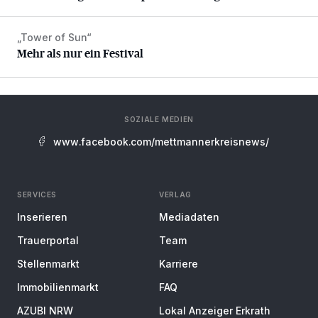
„Tower of Sun“
Mehr als nur ein Festival
Mehr als nur ein Festival
SOZIALE MEDIEN
www.facebook.com/mettmannerkreisnews/
SERVICES
VERLAG
Inserieren
Mediadaten
Trauerportal
Team
Stellenmarkt
Karriere
Immobilienmarkt
FAQ
AZUBI NRW
Lokal Anzeiger Erkrath