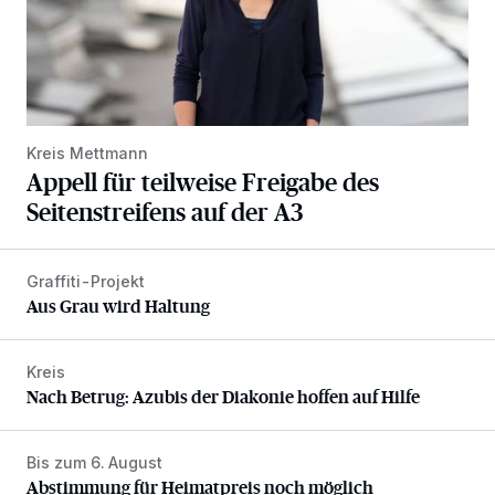
Kreis Mettmann
Appell für teilweise Freigabe des
Seitenstreifens auf der A3
Graffiti-Projekt
Aus Grau wird Haltung
Aus Grau wird Haltung
Kreis
Nach Betrug: Azubis der Diakonie hoffen auf Hilfe
Nach Betrug: Azubis der Diakonie hoffen auf Hilfe
Bis zum 6. August
Abstimmung für Heimatpreis noch möglich
Abstimmung für Heimatpreis noch möglich