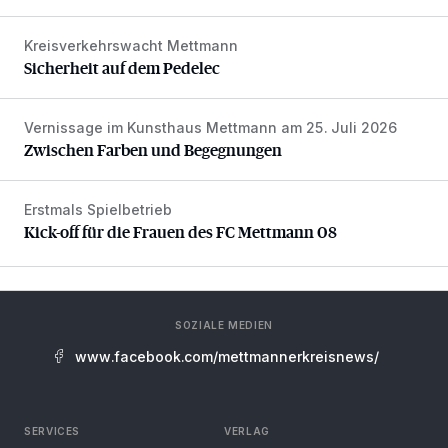
Kreisverkehrswacht Mettmann
Sicherheit auf dem Pedelec
Sicherheit auf dem Pedelec
Vernissage im Kunsthaus Mettmann am 25. Juli 2026
Zwischen Farben und Begegnungen
Zwischen Farben und Begegnungen
Erstmals Spielbetrieb
Kick-off für die Frauen des FC Mettmann 08
Kick-off für die Frauen des FC Mettmann 08
SOZIALE MEDIEN
www.facebook.com/mettmannerkreisnews/
SERVICES
VERLAG