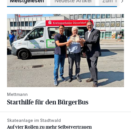
Meistgelesen
Neueste Artikel
Zum Thema
Starthilfe für den BürgerBus
Mettmann
Starthilfe für den BürgerBus
Skateanlage im Stadtwald
Auf vier Rollen zu mehr Selbstvertrauen
Auf vier Rollen zu mehr Selbstvertrauen