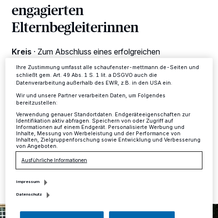
verarbeiten Daten, um Ihnen Dienste bereitzustellen“ aufgeführten
engagierten
Zwecke. Wenn Tracker deaktiviert sind, sind manche Inhalte und
Anzeigen möglicherweise nicht mehr so relevant für Sie. Sie können
Elternbegleiterinnen
dieses Menü jederzeit wieder aufrufen, um Ihre Einstellungen zu
ändern oder Ihre Einwilligung zu widerrufen, indem Sie auf den Link
Einstellungen oder Ablehnen am unteren Rand der Webseite klicken.
Ihre Einstellungen gelten innerhalb unseres Website. Weitere
Kreis
·
Zum Abschluss eines erfolgreichen
Informationen finden Sie in unserer Datenschutzerklärung.
Projektjahres besuchten die Referentinnen der
Ihre Zustimmung umfasst alle schaufenster-mettmann.de-Seiten und
Elternseminare und Elternbegleitungen des
schließt gem. Art. 49 Abs. 1 S. 1 lit. a DSGVO auch die
Kreisintegrationszentrums Mettmann die Ausstellung
Datenverarbeitung außerhalb des EWR, z.B. in den USA ein.
„MAMA – von Maria bis Merkel“ im Düsseldorfer
Wir und unsere Partner verarbeiten Daten, um Folgendes
Kunstpalast. Die Ausstellung bietet zahlreiche Ideen
bereitzustellen:
und Denkanstöße und würdigt Mütter auf humorvolle
Verwendung genauer Standortdaten. Endgeräteeigenschaften zur
wie auch nachdenkliche Art.
Identifikation aktiv abfragen. Speichern von oder Zugriff auf
Informationen auf einem Endgerät. Personalisierte Werbung und
Inhalte, Messung von Werbeleistung und der Performance von
Inhalten, Zielgruppenforschung sowie Entwicklung und Verbesserung
von Angeboten.
14.07.2025 , 15:24 Uhr
Eine Minute Lesezeit
Ausführliche Informationen
Impressum
Datenschutz