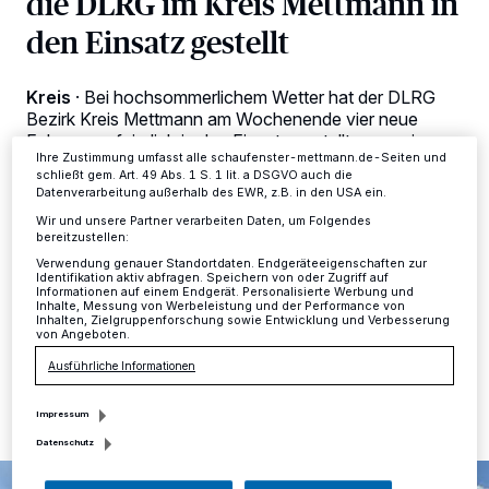
die DLRG im Kreis Mettmann in
verarbeiten Daten, um Ihnen Dienste bereitzustellen“ aufgeführten
Zwecke. Wenn Tracker deaktiviert sind, sind manche Inhalte und
den Einsatz gestellt
Anzeigen möglicherweise nicht mehr so relevant für Sie. Sie können
dieses Menü jederzeit wieder aufrufen, um Ihre Einstellungen zu
ändern oder Ihre Einwilligung zu widerrufen, indem Sie auf den Link
Kreis
·
Bei hochsommerlichem Wetter hat der DLRG
Einstellungen oder Ablehnen am unteren Rand der Webseite klicken.
Ihre Einstellungen gelten innerhalb unseres Website. Weitere
Bezirk Kreis Mettmann am Wochenende vier neue
Informationen finden Sie in unserer Datenschutzerklärung.
Fahrzeuge feierlich in den Einsatz gestellt – gemeinsam
Ihre Zustimmung umfasst alle schaufenster-mettmann.de-Seiten und
mit Prof. Dr. Svend Reuse (Kreissparkasse Düsseldorf),
schließt gem. Art. 49 Abs. 1 S. 1 lit. a DSGVO auch die
Dr. Andreas Wagener (DLRG Landesverband
Datenverarbeitung außerhalb des EWR, z.B. in den USA ein.
Nordrhein), Vertretern aus Politik und
Wir und unsere Partner verarbeiten Daten, um Folgendes
Hilfsorganisationen (ASB, DRK, Johanniter, Malteser)
bereitzustellen:
sowie zahlreichen ehrenamtlichen Helfern des
Verwendung genauer Standortdaten. Endgeräteeigenschaften zur
Katastrophenschutzes.
Identifikation aktiv abfragen. Speichern von oder Zugriff auf
Informationen auf einem Endgerät. Personalisierte Werbung und
Inhalte, Messung von Werbeleistung und der Performance von
Inhalten, Zielgruppenforschung sowie Entwicklung und Verbesserung
von Angeboten.
03.07.2025 , 14:33 Uhr
Eine Minute Lesezeit
Ausführliche Informationen
Impressum
Datenschutz