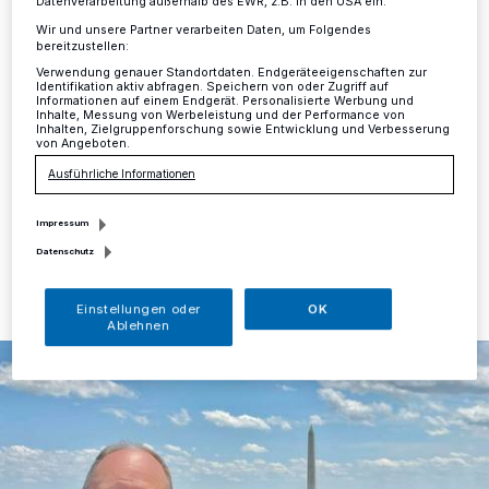
Datenverarbeitung außerhalb des EWR, z.B. in den USA ein.
Kreis
·
Vom Südkreis aus unterwegs in Sachen
Wir und unsere Partner verarbeiten Daten, um Folgendes
Energie-Politik: Auf einer einwöchigen
bereitzustellen:
Delegationsreise in die USA erörterte der heimische
Verwendung genauer Standortdaten. Endgeräteeigenschaften zur
Bundestagsabgeordnete Dr. Klaus Wiener gemeinsam
Identifikation aktiv abfragen. Speichern von oder Zugriff auf
Informationen auf einem Endgerät. Personalisierte Werbung und
mit internationalen Experten aus Politik und
Inhalte, Messung von Werbeleistung und der Performance von
Unternehmen zentrale Fragen rund um die
Inhalten, Zielgruppenforschung sowie Entwicklung und Verbesserung
von Angeboten.
transatlantische Energie- und Handelspartnerschaft.
Ausführliche Informationen
Impressum
24.06.2025 , 11:17 Uhr
Eine Minute Lesezeit
Datenschutz
Einstellungen oder
OK
Ablehnen