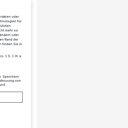
erdaten oder
chnologien für
führten
cht mehr so
 ändern oder
ren Rand der
 finden Sie in
 1 S. 1 lit. a
n. Speichern
, Messung von
 und