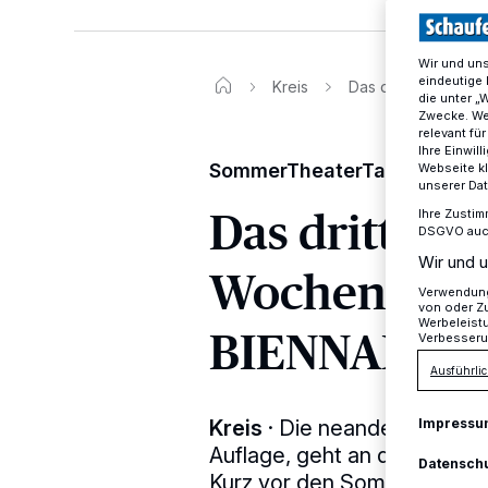
Wir und un
eindeutige 
Kreis
Das dritte und le
die unter „
Zwecke. Wen
relevant fü
Ihre Einwil
SommerTheaterTage im Krei
Webseite kl
unserer Da
Das dritte un
Ihre Zustim
DSGVO auch 
Wir und u
Wochenende 
Verwendung 
von oder Zu
Werbeleist
BIENNALE 2
Verbesseru
Ausführlic
Kreis
·
Die neanderland BIEN
Impressu
Auflage, geht an diesem Woc
Datensch
Kurz vor den Sommerferien