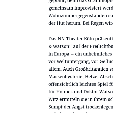
geplant, denn das Grammopho
gemeinsam improvisiert werde
Wohnzimmergegenständen so e
der Hut herum. Bei Regen wir
Das NN Theater Köln präsentie
& Watson“ auf der Freilichtb
in Europa – ein unheimliches 
vor Weltuntergang, vor Geflüc
allem. Auch Großbritannien sch
Massenhysterie, Hetze, Absch
offensichtlich leichtes Spiel 
für Holmes und Doktor Watson
Witz ermitteln sie in ihrem s
Sumpf der Angst trockenlege