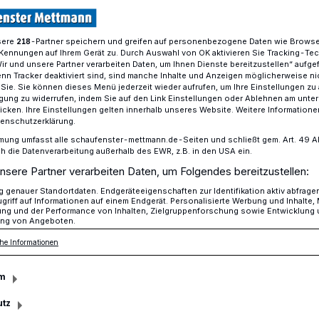
sere
-Partner speichern und greifen auf personenbezogene Daten wie Brows
218
Kennungen auf Ihrem Gerät zu. Durch Auswahl von OK aktivieren Sie Tracking-Te
tzte Wochenende der neanderland BIENNALE 2025
Wir und unsere Partner verarbeiten Daten, um Ihnen Dienste bereitzustellen“ aufge
n Tracker deaktiviert sind, sind manche Inhalte und Anzeigen möglicherweise ni
r Sie. Sie können dieses Menü jederzeit wieder aufrufen, um Ihre Einstellungen zu
ligung zu widerrufen, indem Sie auf den Link Einstellungen oder Ablehnen am unte
s Mettmann
icken. Ihre Einstellungen gelten innerhalb unseres Website. Weitere Informationen
tenschutzerklärung.
d letzte
mung umfasst alle schaufenster-mettmann.de-Seiten und schließt gem. Art. 49 Abs.
die Datenverarbeitung außerhalb des EWR, z.B. in den USA ein.
nsere Partner verarbeiten Daten, um Folgendes bereitzustellen:
der neanderland
genauer Standortdaten. Endgeräteeigenschaften zur Identifikation aktiv abfrage
griff auf Informationen auf einem Endgerät. Personalisierte Werbung und Inhalte
ung und der Performance von Inhalten, Zielgruppenforschung sowie Entwicklung
025
ng von Angeboten.
he Informationen
NALE, in ihrer mittlerweile zwölfte
m
henende in die dritte und letzte Runde.
utz
 finden die „SommerTheaterTage“ von