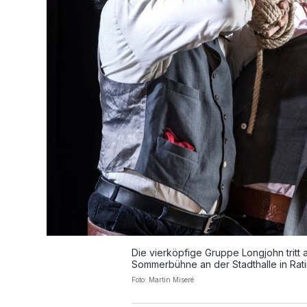
Die vierköpfige Gruppe Longjohn tritt 
Sommerbühne an der Stadthalle in Rati
Foto: Martin Miseré