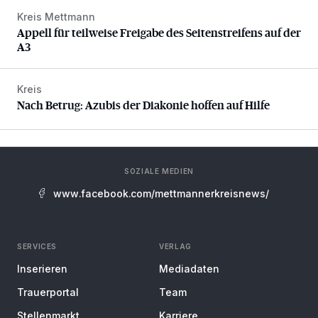
Kreis Mettmann
Appell für teilweise Freigabe des Seitenstreifens auf der A
Appell für teilweise Freigabe des Seitenstreifens auf der
A3
Kreis
Nach Betrug: Azubis der Diakonie hoffen auf Hilfe
Nach Betrug: Azubis der Diakonie hoffen auf Hilfe
SOZIALE MEDIEN
www.facebook.com/mettmannerkreisnews/
SERVICES
VERLAG
Inserieren
Mediadaten
Trauerportal
Team
Stellenmarkt
Karriere