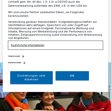
schließt gem. Art. 49 Abs. 1 S. 1 lit. a DSGVO auch die
Mettmann
·
Auf dem Blotschenmarkt gab sich auch im
Datenverarbeitung außerhalb des EWR, z.B. in den USA ein.
vergangenen Jahr der Weihnachtsmann höchstselbst
Wir und unsere Partner verarbeiten Daten, um Folgendes
die Ehre. Geduldig lauschte er den Wünschen der
bereitzustellen:
Kinder und gab sie später an das Christkind weiter.
Verwendung genauer Standortdaten. Endgeräteeigenschaften zur
Identifikation aktiv abfragen. Speichern von oder Zugriff auf
Informationen auf einem Endgerät. Personalisierte Werbung und
Inhalte, Messung von Werbeleistung und der Performance von
Inhalten, Zielgruppenforschung sowie Entwicklung und Verbesserung
von Angeboten.
25.01.2024 , 12:02 Uhr
Eine Minute Lesezeit
Ausführliche Informationen
Impressum
Datenschutz
Einstellungen oder
OK
Ablehnen