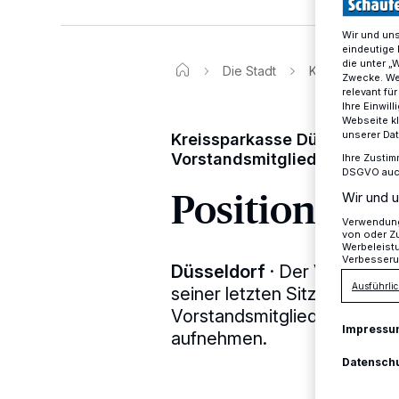
Wir und un
eindeutige 
die unter „
Die Stadt
Kreissparkasse
Zwecke. Wen
relevant fü
Ihre Einwil
Webseite kl
unserer Da
Kreissparkasse Düsseldorf:
Vorstandsmitglied bestellt
Ihre Zustim
DSGVO auch 
Positionieru
Wir und u
Verwendung 
von oder Zu
Werbeleist
Verbesseru
Düsseldorf
·
Der Verwaltung
Ausführlic
seiner letzten Sitzung Ros
Vorstandsmitglied bestellt.
Impressu
aufnehmen.
Datensch