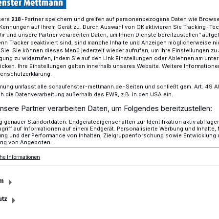
sere
-Partner speichern und greifen auf personenbezogene Daten wie Brows
218
Kennungen auf Ihrem Gerät zu. Durch Auswahl von OK aktivieren Sie Tracking-Te
Wir und unsere Partner verarbeiten Daten, um Ihnen Dienste bereitzustellen“ aufge
 Düsseldorf: Roswitha Hammrich zum stellvertretenden Vorstandsmitg
n Tracker deaktiviert sind, sind manche Inhalte und Anzeigen möglicherweise ni
r Sie. Sie können dieses Menü jederzeit wieder aufrufen, um Ihre Einstellungen zu
ligung zu widerrufen, indem Sie auf den Link Einstellungen oder Ablehnen am unte
icken. Ihre Einstellungen gelten innerhalb unseres Website. Weitere Informationen
tenschutzerklärung.
 Roswitha Hammrich zum stellvertretenden
mung umfasst alle schaufenster-mettmann.de-Seiten und schließt gem. Art. 49 Abs.
die Datenverarbeitung außerhalb des EWR, z.B. in den USA ein.
ng in der Region
nsere Partner verarbeiten Daten, um Folgendes bereitzustellen:
genauer Standortdaten. Endgeräteeigenschaften zur Identifikation aktiv abfrage
griff auf Informationen auf einem Endgerät. Personalisierte Werbung und Inhalte
ung und der Performance von Inhalten, Zielgruppenforschung sowie Entwicklung
ng von Angeboten.
srat der Kreissparkasse Düsseldorf hat in
he Informationen
witha Hammrich zum stellvertretenden
 Sie wird Ihre Tätigkeit ab dem 01.01.2026
m
utz