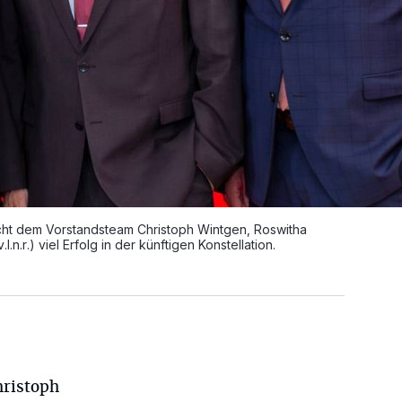
cht dem Vorstandsteam Christoph Wintgen, Roswitha
n.r.) viel Erfolg in der künftigen Konstellation.
hristoph