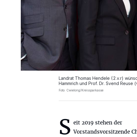
Landrat Thomas Hendele (2.v.r) wüns
Hammrich und Prof. Dr. Svend Reuse (v.l.
Foto: Cwielong/Kreissparkasse
S
eit 2019 stehen der
Vorstandsvorsitzende C