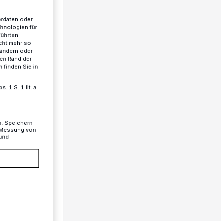
erdaten oder
chnologien für
führten
lied bestellt
cht mehr so
 ändern oder
ren Rand der
 finden Sie in
 1 S. 1 lit. a
n. Speichern
, Messung von
 und