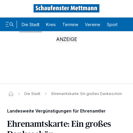
Die Stadt
Kreis
Termine
Vereine
Sport
Karr
Die Stadt
Ehrenamtskarte: Ein großes Dankeschön
Landesweite Vergünstigungen für Ehrenamtler
Ehrenamtskarte: Ein großes