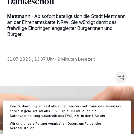
Dankeschön
Mettmann
·
Ab sofort beteiligt sich die Stadt Mettmann
an der Ehrenamtskarte NRW. Sie würdigt damit das
freiwillige Einbringen engagierter Bürgerinnen und
Bürger.
Wir und unsere
-Partner speichern und greifen auf
218
personenbezogene Daten wie Browserdaten oder eindeutige
Kennungen auf Ihrem Gerät zu. Durch Auswahl von OK aktivieren Sie
31.07.2025 , 13:07 Uhr
2 Minuten Lesezeit
Tracking-Technologien für die unter „Wir und unsere Partner
verarbeiten Daten, um Ihnen Dienste bereitzustellen“ aufgeführten
Zwecke. Wenn Tracker deaktiviert sind, sind manche Inhalte und
Anzeigen möglicherweise nicht mehr so relevant für Sie. Sie können
dieses Menü jederzeit wieder aufrufen, um Ihre Einstellungen zu
ändern oder Ihre Einwilligung zu widerrufen, indem Sie auf den Link
Einstellungen oder Ablehnen am unteren Rand der Webseite klicken.
Ihre Einstellungen gelten innerhalb unseres Website. Weitere
Informationen finden Sie in unserer Datenschutzerklärung.
Ihre Zustimmung umfasst alle schaufenster-mettmann.de-Seiten und
schließt gem. Art. 49 Abs. 1 S. 1 lit. a DSGVO auch die
Datenverarbeitung außerhalb des EWR, z.B. in den USA ein.
Wir und unsere Partner verarbeiten Daten, um Folgendes
bereitzustellen: