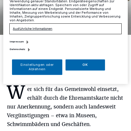
Verwendung genauer Standortdaten. Endgeräteeigenschaften zur
Identifikation aktiv abfragen. Speichern von oder Zugriff auf
Informationen auf einem Endgerät. Personalisierte Werbung und
Inhalte, Messung von Werbeleistung und der Performance von
Inhalten, Zielgruppenforschung sowie Entwicklung und Verbesserung
von Angeboten.
Ausführliche Informationen
Die Ehrenamtskarte gibt es jetzt auch in Mettmann. Foto: engagiert-
Impressum
in-nrw.de
Datenschutz
Foto: engagiert-in-nrw.de
Einstellungen oder
OK
Ablehnen
W
er sich für das Gemeinwohl einsetzt,
erhält durch die Ehrenamtskarte nicht
nur Anerkennung, sondern auch landesweit
Vergünstigungen – etwa in Museen,
Schwimmbädern und Geschäften.