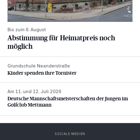
Bis zum 6. August
Abstimmung für Heimatpreis noch
möglich
Grundschule Neanderstraße
Kinder spenden ihre Tornister
Kinder spenden ihre Tornister
Am 11. und 12. Juli 2026
Deutsche Mannschaftsmeisterschaften der Jungen im Gol
Deutsche Mannschaftsmeisterschaften der Jungen im
Golfclub Mettmann
SOZIALE MEDIEN