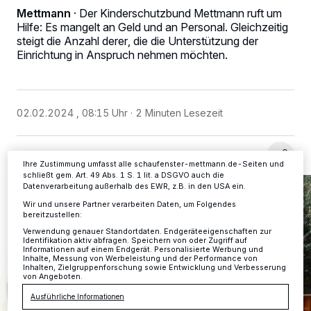
Mettmann
·
Der Kinderschutzbund Mettmann ruft um
Wir und unsere
-Partner speichern und greifen auf
Hilfe: Es mangelt an Geld und an Personal. Gleichzeitig
218
personenbezogene Daten wie Browserdaten oder eindeutige
steigt die Anzahl derer, die die Unterstützung der
Kennungen auf Ihrem Gerät zu. Durch Auswahl von OK aktivieren Sie
Einrichtung in Anspruch nehmen möchten.
Tracking-Technologien für die unter „Wir und unsere Partner
verarbeiten Daten, um Ihnen Dienste bereitzustellen“ aufgeführten
Zwecke. Wenn Tracker deaktiviert sind, sind manche Inhalte und
Anzeigen möglicherweise nicht mehr so relevant für Sie. Sie können
dieses Menü jederzeit wieder aufrufen, um Ihre Einstellungen zu
02.02.2024 , 08:15 Uhr
2 Minuten Lesezeit
ändern oder Ihre Einwilligung zu widerrufen, indem Sie auf den Link
Einstellungen oder Ablehnen am unteren Rand der Webseite klicken.
Ihre Einstellungen gelten innerhalb unseres Website. Weitere
Informationen finden Sie in unserer Datenschutzerklärung.
Ihre Zustimmung umfasst alle schaufenster-mettmann.de-Seiten und
schließt gem. Art. 49 Abs. 1 S. 1 lit. a DSGVO auch die
Datenverarbeitung außerhalb des EWR, z.B. in den USA ein.
Wir und unsere Partner verarbeiten Daten, um Folgendes
bereitzustellen:
Verwendung genauer Standortdaten. Endgeräteeigenschaften zur
Identifikation aktiv abfragen. Speichern von oder Zugriff auf
Informationen auf einem Endgerät. Personalisierte Werbung und
Inhalte, Messung von Werbeleistung und der Performance von
Inhalten, Zielgruppenforschung sowie Entwicklung und Verbesserung
von Angeboten.
Ausführliche Informationen