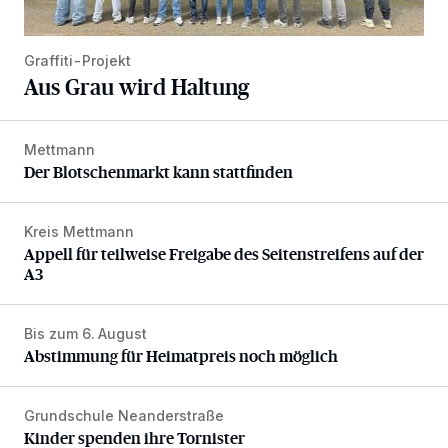
Graffiti-Projekt
Aus Grau wird Haltung
Mettmann
Der Blotschenmarkt kann stattfinden
Der Blotschenmarkt kann stattfinden
Kreis Mettmann
Appell für teilweise Freigabe des Seitenstreifens auf der A
Appell für teilweise Freigabe des Seitenstreifens auf der
A3
Bis zum 6. August
Abstimmung für Heimatpreis noch möglich
Abstimmung für Heimatpreis noch möglich
Grundschule Neanderstraße
Kinder spenden ihre Tornister
Kinder spenden ihre Tornister