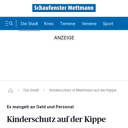
Die Stadt
Kreis
Termine
Vereine
Sport
Karr
Die Stadt
Kinderschutz in Mettmann auf der Kippe​
Es mangelt an Geld und Personal
Kinderschutz auf der Kippe