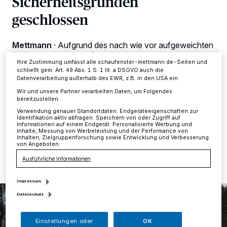
Sicherheitsgründen
Zwecke. Wenn Tracker deaktiviert sind, sind manche Inhalte und
Anzeigen möglicherweise nicht mehr so relevant für Sie. Sie können
geschlossen
dieses Menü jederzeit wieder aufrufen, um Ihre Einstellungen zu
ändern oder Ihre Einwilligung zu widerrufen, indem Sie auf den Link
Einstellungen oder Ablehnen am unteren Rand der Webseite klicken.
Ihre Einstellungen gelten innerhalb unseres Website. Weitere
Mettmann
·
Aufgrund des nach wie vor aufgeweichten
Informationen finden Sie in unserer Datenschutzerklärung.
Bodens und der vom Deutschen Wetterdienst
Ihre Zustimmung umfasst alle schaufenster-mettmann.de-Seiten und
vorhergesagten Sturmböen mit Geschwindigkeiten von
schließt gem. Art. 49 Abs. 1 S. 1 lit. a DSGVO auch die
bis 70 km/h bleiben die städtischen Friedhöfe bis
Datenverarbeitung außerhalb des EWR, z.B. in den USA ein.
voraussichtlich zum 23. Februar, 7.30 Uhr,
Wir und unsere Partner verarbeiten Daten, um Folgendes
geschlossen.
bereitzustellen:
Verwendung genauer Standortdaten. Endgeräteeigenschaften zur
Identifikation aktiv abfragen. Speichern von oder Zugriff auf
Informationen auf einem Endgerät. Personalisierte Werbung und
Inhalte, Messung von Werbeleistung und der Performance von
21.02.2024 , 16:01 Uhr
Eine Minute Lesezeit
Inhalten, Zielgruppenforschung sowie Entwicklung und Verbesserung
von Angeboten.
Ausführliche Informationen
Impressum
Datenschutz
Einstellungen oder
OK