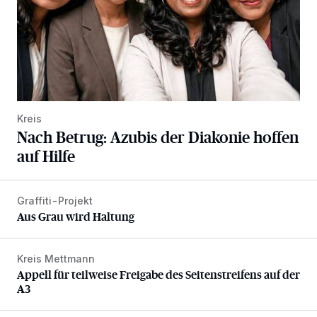
Kreis
Nach Betrug: Azubis der Diakonie hoffen
auf Hilfe
Graffiti-Projekt
Aus Grau wird Haltung
Aus Grau wird Haltung
Kreis Mettmann
Appell für teilweise Freigabe des Seitenstreifens auf der A
Appell für teilweise Freigabe des Seitenstreifens auf der
A3