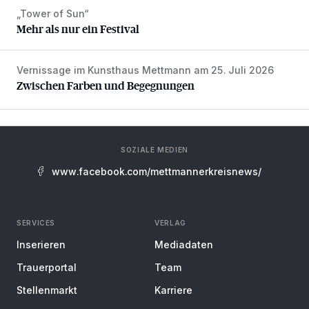
„Tower of Sun“
Mehr als nur ein Festival
Mehr als nur ein Festival
Vernissage im Kunsthaus Mettmann am 25. Juli 2026
Zwischen Farben und Begegnungen
Zwischen Farben und Begegnungen
SOZIALE MEDIEN
www.facebook.com/mettmannerkreisnews/
SERVICES
VERLAG
Inserieren
Mediadaten
Trauerportal
Team
Stellenmarkt
Karriere