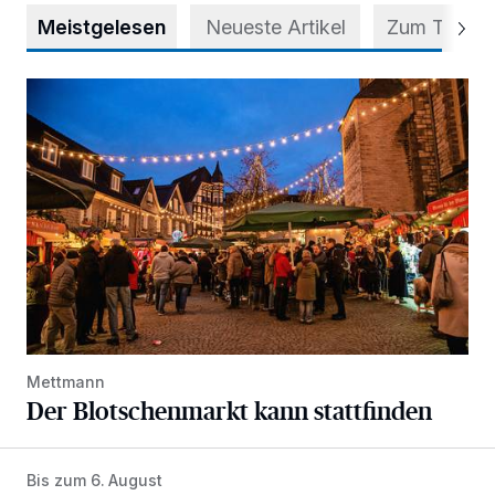
Meistgelesen
Neueste Artikel
Zum Thema
Der Blotschenmarkt kann stattfinden
Mettmann
Der Blotschenmarkt kann stattfinden
Bis zum 6. August
Abstimmung für Heimatpreis noch möglich