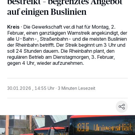
bestreikt – begrenztes Angebot
auf einigen Buslinien
Kreis
·
Die Gewerkschaft ver.di hat für Montag, 2.
Februar, einen ganztägigen Warnstreik angekündigt, der
alle U-Bahn-, Straßenbahn- und die meisten Buslinien
der Rheinbahn betrifft. Der Streik beginnt um 3 Uhr und
soll 24 Stunden dauern. Die Rheinbahn plant, den
regulären Betrieb am Dienstagmorgen, 3. Februar,
gegen 4 Uhr, wieder aufzunehmen.
30.01.2026 , 14:55 Uhr
3 Minuten Lesezeit
Wir und unsere
-Partner speichern und greifen auf
218
personenbezogene Daten wie Browserdaten oder eindeutige
Kennungen auf Ihrem Gerät zu. Durch Auswahl von OK aktivieren Sie
Tracking-Technologien für die unter „Wir und unsere Partner