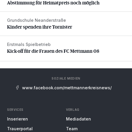
Abstimmung für Heimatpreis noch möglich
Grundschule Neanderstraße
Kinder spenden ihre Tornister
Kinder spenden ihre Tornister
Erstmals Spielbetrieb
Kick-off für die Frauen des FC Mettmann 08
Kick-off für die Frauen des FC Mettmann 08
SOZIALE MEDIEN
www.facebook.com/mettmannerkreisnews/
SERVICES
VERLAG
Inserieren
Mediadaten
Trauerportal
Team