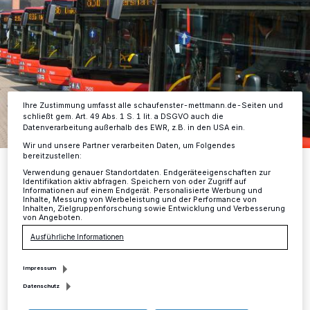
verarbeiten Daten, um Ihnen Dienste bereitzustellen“ aufgeführten
Zwecke. Wenn Tracker deaktiviert sind, sind manche Inhalte und
Anzeigen möglicherweise nicht mehr so relevant für Sie. Sie können
dieses Menü jederzeit wieder aufrufen, um Ihre Einstellungen zu
ändern oder Ihre Einwilligung zu widerrufen, indem Sie auf den Link
Einstellungen oder Ablehnen am unteren Rand der Webseite klicken.
Ihre Einstellungen gelten innerhalb unseres Website. Weitere
Informationen finden Sie in unserer Datenschutzerklärung.
Ihre Zustimmung umfasst alle schaufenster-mettmann.de-Seiten und
schließt gem. Art. 49 Abs. 1 S. 1 lit. a DSGVO auch die
Datenverarbeitung außerhalb des EWR, z.B. in den USA ein.
Wir und unsere Partner verarbeiten Daten, um Folgendes
bereitzustellen:
Foto: Rheinbahn AG
Verwendung genauer Standortdaten. Endgeräteeigenschaften zur
Identifikation aktiv abfragen. Speichern von oder Zugriff auf
Informationen auf einem Endgerät. Personalisierte Werbung und
Inhalte, Messung von Werbeleistung und der Performance von
Inhalten, Zielgruppenforschung sowie Entwicklung und Verbesserung
von Angeboten.
E
Ausführliche Informationen
s kann allerdings noch bis in die
Morgenstunden zu vereinzelten
Impressum
Ausfällen kommen. Betroffen ist das gesamte
Datenschutz