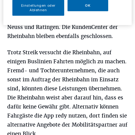
Netz der Rheinbahn, also die Stadt Düsseldorf,
Einstellungen oder
OK
der Kreis Mettmann, die Stadt Meerbusch und
Ablehnen
die Verbindungen nach Duisburg, Krefeld,
Neuss und Ratingen. Die KundenCenter der
Rheinbahn bleiben ebenfalls geschlossen.
Trotz Streik versucht die Rheinbahn, auf
einigen Buslinien Fahrten möglich zu machen.
Fremd- und Tochterunternehmen, die auch
sonst im Auftrag der Rheinbahn im Einsatz
sind, könnten diese Leistungen übernehmen.
Die Rheinbahn weist aber darauf hin, dass es
dafür keine Gewähr gibt. Alternativ können
Fahrgäste die App redy nutzen, dort finden sie
alternative Angebote der Mobilitätspartner auf
einen Blick.