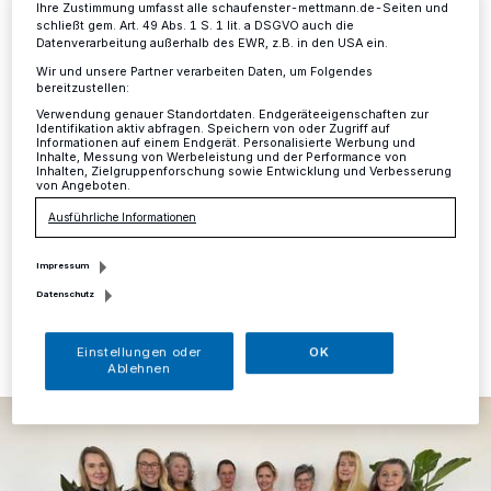
Bedeutung der
Ihre Zustimmung umfasst alle schaufenster-mettmann.de-Seiten und
schließt gem. Art. 49 Abs. 1 S. 1 lit. a DSGVO auch die
Gleichstellungsarbeit
Datenverarbeitung außerhalb des EWR, z.B. in den USA ein.
Wir und unsere Partner verarbeiten Daten, um Folgendes
bereitzustellen:
Kreis
·
Mit einem klaren Bekenntnis zu
Verwendung genauer Standortdaten. Endgeräteeigenschaften zur
Chancengerechtigkeit hat Landrätin Dr. Bettina
Identifikation aktiv abfragen. Speichern von oder Zugriff auf
Warnecke am Mittwoch die Gleichstellungsbeauftragten
Informationen auf einem Endgerät. Personalisierte Werbung und
Inhalte, Messung von Werbeleistung und der Performance von
der kreisangehörigen Städte im Mettmanner Kreishaus
Inhalten, Zielgruppenforschung sowie Entwicklung und Verbesserung
empfangen. Anlass war die monatlich stattfindende
von Angeboten.
Gleichstellungskonferenz.
Ausführliche Informationen
Impressum
Datenschutz
26.01.2026 , 14:34 Uhr
Eine Minute Lesezeit
Einstellungen oder
OK
Ablehnen