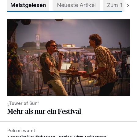
Meistgelesen
Neueste Artikel
Zum Thema
Mehr als nur ein Festival
„Tower of Sun“
Mehr als nur ein Festival
Polizei warnt
Vorsicht bei dubiosen „Park & Fly“-Anbietern