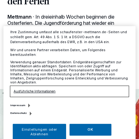
den Ferien
dieses Menü jederzeit wieder aufrufen, um Ihre Einstellungen zu
ändern oder Ihre Einwilligung zu widerrufen, indem Sie auf den Link
Einstellungen oder Ablehnen am unteren Rand der Webseite klicken.
Mettmann
·
In dreieinhalb Wochen beginnen die
Ihre Einstellungen gelten innerhalb unseres Website. Weitere
Osterferien. Die Jugendförderung hat wieder ein
Informationen finden Sie in unserer Datenschutzerklärung.
buntes, abwechslungsreiches Osterferienprogramm für
Ihre Zustimmung umfasst alle schaufenster-mettmann.de-Seiten und
Kinder und Jugendliche zusammengestellt.
schließt gem. Art. 49 Abs. 1 S. 1 lit. a DSGVO auch die
Datenverarbeitung außerhalb des EWR, z.B. in den USA ein.
Wir und unsere Partner verarbeiten Daten, um Folgendes
bereitzustellen:
29.02.2024 , 12:09 Uhr
Eine Minute Lesezeit
Verwendung genauer Standortdaten. Endgeräteeigenschaften zur
Identifikation aktiv abfragen. Speichern von oder Zugriff auf
Informationen auf einem Endgerät. Personalisierte Werbung und
Inhalte, Messung von Werbeleistung und der Performance von
Inhalten, Zielgruppenforschung sowie Entwicklung und Verbesserung
von Angeboten.
Ausführliche Informationen
Impressum
Datenschutz
Einstellungen oder
OK
Ablehnen