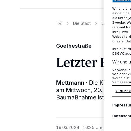
Wir und un
eindeutige 
die unter „
Zwecke. Wen
Die Stadt
Letzter Bauabs
relevant fü
Ihre Einwil
Webseite kl
unserer Da
Goethestraße
Ihre Zustim
DSGVO auch 
Letzter Baua
Wir und u
Verwendung 
von oder Zu
Werbeleist
Mettmann
·
Die Kanalbauma
Verbesseru
am Mittwoch, 20. März, weit
Ausführlic
Baumaßnahme ist laut Stadtv
Impressu
Datensch
19.03.2024 , 16:25 Uhr
Eine Minute 