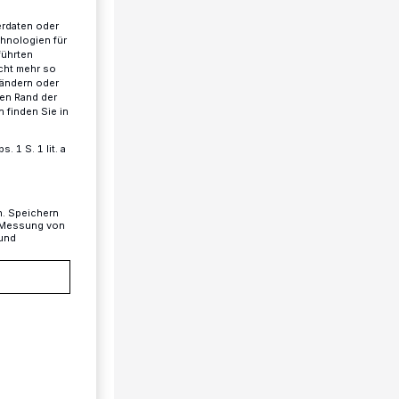
erdaten oder
chnologien für
führten
cht mehr so
 ändern oder
ren Rand der
 finden Sie in
 1 S. 1 lit. a
n. Speichern
, Messung von
 und