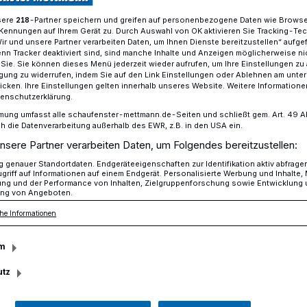
sere
-Partner speichern und greifen auf personenbezogene Daten wie Brows
218
Kennungen auf Ihrem Gerät zu. Durch Auswahl von OK aktivieren Sie Tracking-Te
Wir und unsere Partner verarbeiten Daten, um Ihnen Dienste bereitzustellen“ aufge
n Tracker deaktiviert sind, sind manche Inhalte und Anzeigen möglicherweise ni
chnitt an der Goethestraße in Mettmann.
r Sie. Sie können dieses Menü jederzeit wieder aufrufen, um Ihre Einstellungen zu
ligung zu widerrufen, indem Sie auf den Link Einstellungen oder Ablehnen am unte
icken. Ihre Einstellungen gelten innerhalb unseres Website. Weitere Informationen
tenschutzerklärung.
mung umfasst alle schaufenster-mettmann.de-Seiten und schließt gem. Art. 49 Abs.
die Datenverarbeitung außerhalb des EWR, z.B. in den USA ein.
bschnitt beginnt
nsere Partner verarbeiten Daten, um Folgendes bereitzustellen:
genauer Standortdaten. Endgeräteeigenschaften zur Identifikation aktiv abfrage
griff auf Informationen auf einem Endgerät. Personalisierte Werbung und Inhalte
ung und der Performance von Inhalten, Zielgruppenforschung sowie Entwicklung
ßnahme in der Goethestraße schreiten
ng von Angeboten.
er voran und ein Ende der langwierigen
he Informationen
erwaltung in Sicht.
m
utz
Lesezeit