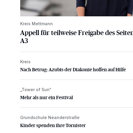
Kreis Mettmann
Appell für teilweise Freigabe des Seite
A3
Kreis
Nach Betrug: Azubis der Diakonie hoffen auf Hilfe
Nach Betrug: Azubis der Diakonie hoffen auf Hilfe
„Tower of Sun“
Mehr als nur ein Festival
Mehr als nur ein Festival
Grundschule Neanderstraße
Kinder spenden ihre Tornister
Kinder spenden ihre Tornister