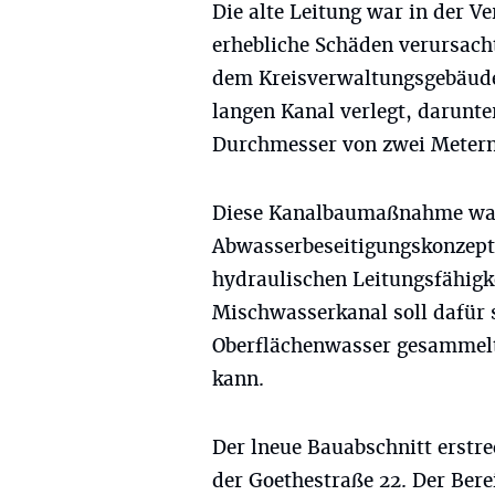
Die alte Leitung war in der V
erhebliche Schäden verursacht
dem Kreisverwaltungsgebäude 
langen Kanal verlegt, darunt
Durchmesser von zwei Metern
Diese Kanalbaumaßnahme war 
Abwasserbeseitigungskonzepts
hydraulischen Leitungsfähigke
Mischwasserkanal soll dafür s
Oberflächenwasser gesammelt,
kann.
Der lneue Bauabschnitt erstre
der Goethestraße 22. Der Bere