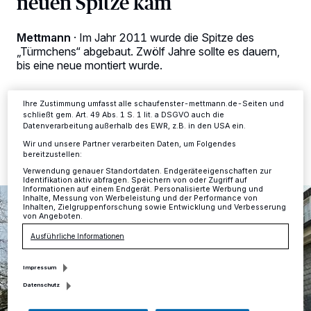
neuen Spitze kam
verarbeiten Daten, um Ihnen Dienste bereitzustellen“ aufgeführten
Zwecke. Wenn Tracker deaktiviert sind, sind manche Inhalte und
Anzeigen möglicherweise nicht mehr so relevant für Sie. Sie können
Mettmann
·
Im Jahr 2011 wurde die Spitze des
dieses Menü jederzeit wieder aufrufen, um Ihre Einstellungen zu
„Türmchens“ abgebaut. Zwölf Jahre sollte es dauern,
ändern oder Ihre Einwilligung zu widerrufen, indem Sie auf den Link
bis eine neue montiert wurde.
Einstellungen oder Ablehnen am unteren Rand der Webseite klicken.
Ihre Einstellungen gelten innerhalb unseres Website. Weitere
Informationen finden Sie in unserer Datenschutzerklärung.
Ihre Zustimmung umfasst alle schaufenster-mettmann.de-Seiten und
schließt gem. Art. 49 Abs. 1 S. 1 lit. a DSGVO auch die
05.04.2024 , 17:52 Uhr
2 Minuten Lesezeit
Datenverarbeitung außerhalb des EWR, z.B. in den USA ein.
Wir und unsere Partner verarbeiten Daten, um Folgendes
bereitzustellen:
Verwendung genauer Standortdaten. Endgeräteeigenschaften zur
Identifikation aktiv abfragen. Speichern von oder Zugriff auf
Informationen auf einem Endgerät. Personalisierte Werbung und
Inhalte, Messung von Werbeleistung und der Performance von
Inhalten, Zielgruppenforschung sowie Entwicklung und Verbesserung
von Angeboten.
Ausführliche Informationen
Impressum
Datenschutz