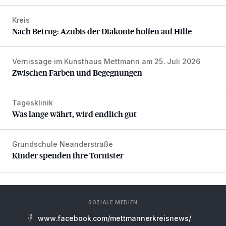
Kreis
Nach Betrug: Azubis der Diakonie hoffen auf Hilfe
Nach Betrug: Azubis der Diakonie hoffen auf Hilfe
Vernissage im Kunsthaus Mettmann am 25. Juli 2026
Zwischen Farben und Begegnungen
Zwischen Farben und Begegnungen
Tagesklinik
Was lange währt, wird endlich gut
Was lange währt, wird endlich gut
Grundschule Neanderstraße
Kinder spenden ihre Tornister
Kinder spenden ihre Tornister
SOZIALE MEDIEN
www.facebook.com/mettmannerkreisnews/