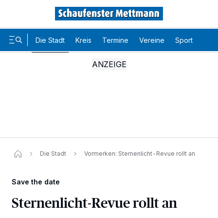
Die Stadt
Kreis
Termine
Vereine
Sport
Karr
Die Stadt
Vormerken: Sternenlicht-Revue rollt an​
Save the date
Sternenlicht-Revue rollt an
Wir und unsere
-Partner speichern und greifen auf
218
personenbezogene Daten wie Browserdaten oder eindeutige