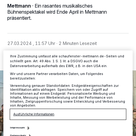
Mettmann
·
Ein rasantes musikalisches
Kennungen auf Ihrem Gerät zu. Durch Auswahl von OK aktivieren Sie
Tracking-Technologien für die unter „Wir und unsere Partner
Bühnenspektakel wird Ende April in Mettmann
verarbeiten Daten, um Ihnen Dienste bereitzustellen“ aufgeführten
präsentiert.
Zwecke. Wenn Tracker deaktiviert sind, sind manche Inhalte und
Anzeigen möglicherweise nicht mehr so relevant für Sie. Sie können
dieses Menü jederzeit wieder aufrufen, um Ihre Einstellungen zu
ändern oder Ihre Einwilligung zu widerrufen, indem Sie auf den Link
Einstellungen oder Ablehnen am unteren Rand der Webseite klicken.
27.03.2024 , 11:57 Uhr
2 Minuten Lesezeit
Ihre Einstellungen gelten innerhalb unseres Website. Weitere
Informationen finden Sie in unserer Datenschutzerklärung.
Ihre Zustimmung umfasst alle schaufenster-mettmann.de-Seiten und
schließt gem. Art. 49 Abs. 1 S. 1 lit. a DSGVO auch die
Datenverarbeitung außerhalb des EWR, z.B. in den USA ein.
Wir und unsere Partner verarbeiten Daten, um Folgendes
bereitzustellen:
Verwendung genauer Standortdaten. Endgeräteeigenschaften zur
Identifikation aktiv abfragen. Speichern von oder Zugriff auf
Informationen auf einem Endgerät. Personalisierte Werbung und
Inhalte, Messung von Werbeleistung und der Performance von
Inhalten, Zielgruppenforschung sowie Entwicklung und Verbesserung
von Angeboten.
Ausführliche Informationen
Impressum
Datenschutz