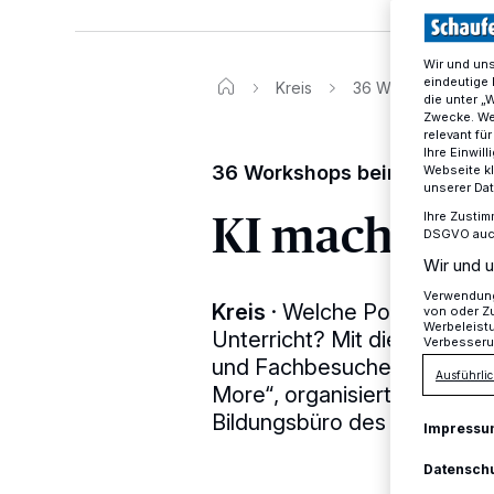
Wir und un
eindeutige 
Kreis
36 Workshops beim 
die unter „
Zwecke. Wen
relevant fü
Ihre Einwil
36 Workshops beim dritten 
Webseite kl
unserer Da
KI macht Sc
Ihre Zustim
DSGVO auch 
Wir und u
Verwendung 
Kreis
·
Welche Potenziale und
von oder Zu
Werbeleist
Unterricht? Mit diesen Frag
Verbesseru
und Fachbesucher aller Sch
Ausführlic
More“, organisiert vom Me
Bildungsbüro des Kreises M
Impressu
Datensch