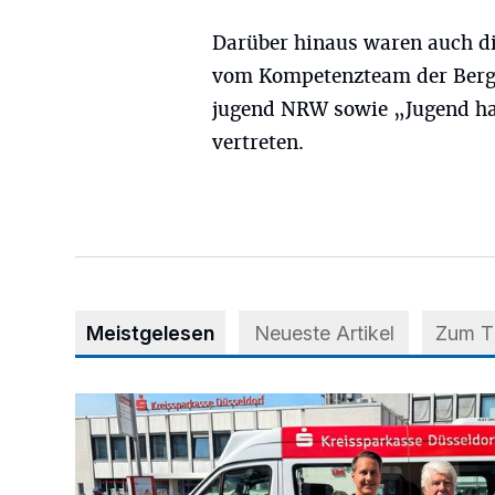
Darüber hinaus waren auch d
vom Kompetenzteam der Bergi
jugend NRW sowie „Jugend ha
vertreten.
Meistgelesen
Neueste Artikel
Zum 
Starthilfe für den BürgerBus