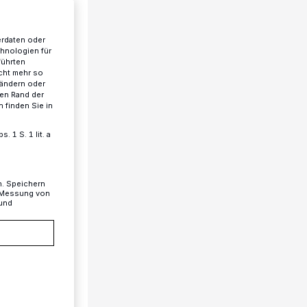
erdaten oder
chnologien für
führten
cht mehr so
 ändern oder
ren Rand der
 finden Sie in
 1 S. 1 lit. a
n. Speichern
, Messung von
 und