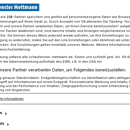
sere
-Partner speichern und greifen auf personenbezogene Daten wie Brows
218
Kennungen auf Ihrem Gerät zu. Durch Auswahl von OK aktivieren Sie Tracking-Te
dritten Fachtag MINT & More​
Wir und unsere Partner verarbeiten Daten, um Ihnen Dienste bereitzustellen“ aufge
n Tracker deaktiviert sind, sind manche Inhalte und Anzeigen möglicherweise ni
r Sie. Sie können dieses Menü jederzeit wieder aufrufen, um Ihre Einstellungen zu
ligung zu widerrufen, indem Sie auf den Link Einstellungen oder Ablehnen am unte
Fachtag MINT & More
icken. Ihre Einstellungen gelten innerhalb unseres Website. Weitere Informationen
tenschutzerklärung.
hule
mung umfasst alle schaufenster-mettmann.de-Seiten und schließt gem. Art. 49 Abs.
die Datenverarbeitung außerhalb des EWR, z.B. in den USA ein.
nsere Partner verarbeiten Daten, um Folgendes bereitzustellen:
genauer Standortdaten. Endgeräteeigenschaften zur Identifikation aktiv abfrage
 Risiken bietet künstliche Intelligenz im
griff auf Informationen auf einem Endgerät. Personalisierte Werbung und Inhalte
ung und der Performance von Inhalten, Zielgruppenforschung sowie Entwicklung
en beschäftigten sich die MINT-Lehrkräfte
ng von Angeboten.
ulformen beim dritten Fachtag „MINT &
he Informationen
dienzentrum und dem Regionalen
ettmann.
m
utz