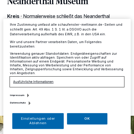
Neanderthal Museum
ändern oder Ihre Einwilligung zu widerrufen, indem Sie auf den Link
Einstellungen oder Ablehnen am unteren Rand der Webseite klicken.
Ihre Einstellungen gelten innerhalb unseres Website. Weitere
Kreis
·
Normalerweise schließt das Neanderthal
Informationen finden Sie in unserer Datenschutzerklärung.
Museum in Mettmann um 18 Uhr seine Pforten. Am
Ihre Zustimmung umfasst alle schaufenster-mettmann.de-Seiten und
Freitag, 15. März, jedoch verwandelt sich das Museum
schließt gem. Art. 49 Abs. 1 S. 1 lit. a DSGVO auch die
nach den offiziellen Öffnungszeiten in eine
Datenverarbeitung außerhalb des EWR, z.B. in den USA ein.
Eislandschaft und öffnet exklusiv für Familien erneut.
Wir und unsere Partner verarbeiten Daten, um Folgendes
Von 18.30 bis 21 Uhr warten in der Familiennacht unter
bereitzustellen:
dem Motto „Grönland“ eiszeitliche Mitmachstationen,
Verwendung genauer Standortdaten. Endgeräteeigenschaften zur
spannende Workshops und eine Live-Eisbären-
Identifikation aktiv abfragen. Speichern von oder Zugriff auf
Informationen auf einem Endgerät. Personalisierte Werbung und
Schnitzshow auf die Besucher.
Inhalte, Messung von Werbeleistung und der Performance von
Inhalten, Zielgruppenforschung sowie Entwicklung und Verbesserung
von Angeboten.
Ausführliche Informationen
12.03.2024 , 11:44 Uhr
Eine Minute Lesezeit
Impressum
Datenschutz
Einstellungen oder
OK
Ablehnen