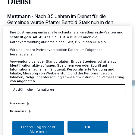
Dienst
Anzeigen möglicherweise nicht mehr so relevant für Sie. Sie können
dieses Menü jederzeit wieder aufrufen, um Ihre Einstellungen zu
ändern oder Ihre Einwilligung zu widerrufen, indem Sie auf den Link
Einstellungen oder Ablehnen am unteren Rand der Webseite klicken.
Mettmann
·
Nach 35 Jahren im Dienst für die
Ihre Einstellungen gelten innerhalb unseres Website. Weitere
Gemeinde wurde Pfarrer Bertold Stark nun in den
Informationen finden Sie in unserer Datenschutzerklärung.
Ruhestand verabschiedet.
Ihre Zustimmung umfasst alle schaufenster-mettmann.de-Seiten und
schließt gem. Art. 49 Abs. 1 S. 1 lit. a DSGVO auch die
Datenverarbeitung außerhalb des EWR, z.B. in den USA ein.
Wir und unsere Partner verarbeiten Daten, um Folgendes
26.04.2024 , 09:37 Uhr
Eine Minute Lesezeit
bereitzustellen:
Verwendung genauer Standortdaten. Endgeräteeigenschaften zur
Identifikation aktiv abfragen. Speichern von oder Zugriff auf
Informationen auf einem Endgerät. Personalisierte Werbung und
Inhalte, Messung von Werbeleistung und der Performance von
Inhalten, Zielgruppenforschung sowie Entwicklung und Verbesserung
von Angeboten.
Ausführliche Informationen
Impressum
Datenschutz
Einstellungen oder
OK
Ablehnen