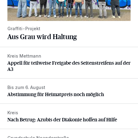
Graffiti-Projekt
Aus Grau wird Haltung
Kreis Mettmann
Appell für teilweise Freigabe des Seitenstreifens auf der A
Appell für teilweise Freigabe des Seitenstreifens auf der
A3
Bis zum 6. August
Abstimmung für Heimatpreis noch möglich
Abstimmung für Heimatpreis noch möglich
Kreis
Nach Betrug: Azubis der Diakonie hoffen auf Hilfe
Nach Betrug: Azubis der Diakonie hoffen auf Hilfe
Grundschule Neanderstraße