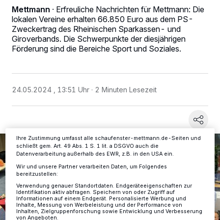
Mettmann
·
Erfreuliche Nachrichten für Mettmann: Die
lokalen Vereine erhalten 66.850 Euro aus dem PS-
Zweckertrag des Rheinischen Sparkassen- und
Giroverbands. Die Schwerpunkte der diesjährigen
Wir und unsere
-Partner speichern und greifen auf
218
personenbezogene Daten wie Browserdaten oder eindeutige
Förderung sind die Bereiche Sport und Soziales.
Kennungen auf Ihrem Gerät zu. Durch Auswahl von OK aktivieren Sie
Tracking-Technologien für die unter „Wir und unsere Partner
verarbeiten Daten, um Ihnen Dienste bereitzustellen“ aufgeführten
Zwecke. Wenn Tracker deaktiviert sind, sind manche Inhalte und
Anzeigen möglicherweise nicht mehr so relevant für Sie. Sie können
24.05.2024 , 13:51 Uhr
2 Minuten Lesezeit
dieses Menü jederzeit wieder aufrufen, um Ihre Einstellungen zu
ändern oder Ihre Einwilligung zu widerrufen, indem Sie auf den Link
Einstellungen oder Ablehnen am unteren Rand der Webseite klicken.
Ihre Einstellungen gelten innerhalb unseres Website. Weitere
Informationen finden Sie in unserer Datenschutzerklärung.
Ihre Zustimmung umfasst alle schaufenster-mettmann.de-Seiten und
schließt gem. Art. 49 Abs. 1 S. 1 lit. a DSGVO auch die
Datenverarbeitung außerhalb des EWR, z.B. in den USA ein.
Wir und unsere Partner verarbeiten Daten, um Folgendes
bereitzustellen:
Verwendung genauer Standortdaten. Endgeräteeigenschaften zur
Identifikation aktiv abfragen. Speichern von oder Zugriff auf
Informationen auf einem Endgerät. Personalisierte Werbung und
Inhalte, Messung von Werbeleistung und der Performance von
Inhalten, Zielgruppenforschung sowie Entwicklung und Verbesserung
von Angeboten.