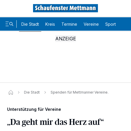
Die Stadt
Kreis
Termine
Vereine
Sport
Karr
Die Stadt
Spenden für Mettmanner Vereine.
Unterstützung für Vereine
„Da geht mir das Herz auf“