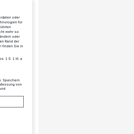
erdaten oder
chnologien für
führten
cht mehr so
 ändern oder
ren Rand der
 finden Sie in
 1 S. 1 lit. a
n. Speichern
, Messung von
 und