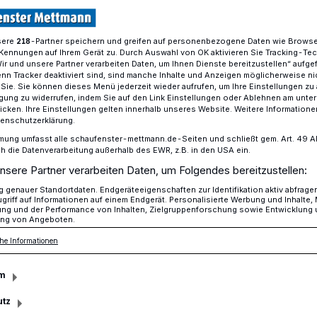
sere
-Partner speichern und greifen auf personenbezogene Daten wie Brows
218
Kennungen auf Ihrem Gerät zu. Durch Auswahl von OK aktivieren Sie Tracking-Te
gen im Einzelhandel
Wir und unsere Partner verarbeiten Daten, um Ihnen Dienste bereitzustellen“ aufge
n Tracker deaktiviert sind, sind manche Inhalte und Anzeigen möglicherweise ni
r Sie. Sie können dieses Menü jederzeit wieder aufrufen, um Ihre Einstellungen zu
ligung zu widerrufen, indem Sie auf den Link Einstellungen oder Ablehnen am unte
lhandel
icken. Ihre Einstellungen gelten innerhalb unseres Website. Weitere Informationen
tenschutzerklärung.
s Gute im Kleinen“
mung umfasst alle schaufenster-mettmann.de-Seiten und schließt gem. Art. 49 Abs.
die Datenverarbeitung außerhalb des EWR, z.B. in den USA ein.
nsere Partner verarbeiten Daten, um Folgendes bereitzustellen:
genauer Standortdaten. Endgeräteeigenschaften zur Identifikation aktiv abfrage
ure Energie, Kaufkraftabfluss – die Zeiten
griff auf Informationen auf einem Endgerät. Personalisierte Werbung und Inhalte
ung und der Performance von Inhalten, Zielgruppenforschung sowie Entwicklung
cht leicht. Die Mettmanner
ng von Angeboten.
hs erzählt im Interview von
he Informationen
 ihnen begegnet und wie sie dabei
m
utz