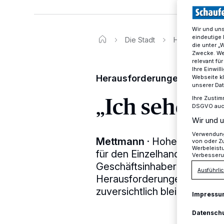
Wir und un
eindeutige 
Die Stadt
Herausforderun
die unter „
Zwecke. Wen
relevant fü
Ihre Einwil
Herausforderungen im Einze
Webseite kl
unserer Da
„Ich sehe da
Ihre Zustim
DSGVO auch 
Wir und u
Verwendung 
Mettmann
·
Hohe Mieten, te
von oder Zu
Werbeleist
für den Einzelhandel sind ni
Verbesseru
Geschäftsinhaberin Cora Fuc
Ausführlic
Herausforderungen, wie sie
zuversichtlich bleibt.
Impressu
Datensch