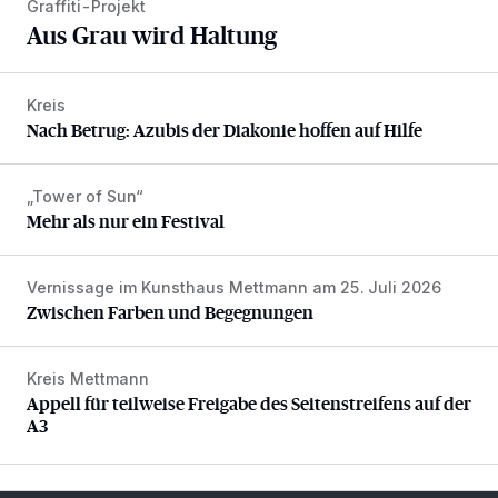
Graffiti-Projekt
Aus Grau wird Haltung
Kreis
Nach Betrug: Azubis der Diakonie hoffen auf Hilfe
Nach Betrug: Azubis der Diakonie hoffen auf Hilfe
„Tower of Sun“
Mehr als nur ein Festival
Mehr als nur ein Festival
Vernissage im Kunsthaus Mettmann am 25. Juli 2026
Zwischen Farben und Begegnungen
Zwischen Farben und Begegnungen
Kreis Mettmann
Appell für teilweise Freigabe des Seitenstreifens auf der A
Appell für teilweise Freigabe des Seitenstreifens auf der
A3