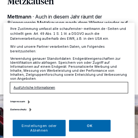
Metzkausen
dieses Menü jederzeit wieder aufrufen, um Ihre Einstellungen zu
ändern oder Ihre Einwilligung zu widerrufen, indem Sie auf den Link
Einstellungen oder Ablehnen am unteren Rand der Webseite klicken.
Mettmann
·
Auch in diesem Jahr räumt der
Ihre Einstellungen gelten innerhalb unseres Website. Weitere
Informationen finden Sie in unserer Datenschutzerklärung.
Bürgerverein Metzkausen nach dem Winter wieder auf.
Wer helfen möchte, kann sich am Samstag, 21. März,
Ihre Zustimmung umfasst alle schaufenster-mettmann.de-Seiten und
schließt gem. Art. 49 Abs. 1 S. 1 lit. a DSGVO auch die
gerne beteiligen und der Umwelt zu einem sauberen
Datenverarbeitung außerhalb des EWR, z.B. in den USA ein.
Start in den Frühling verhelfen.
Wir und unsere Partner verarbeiten Daten, um Folgendes
bereitzustellen:
Verwendung genauer Standortdaten. Endgeräteeigenschaften zur
Identifikation aktiv abfragen. Speichern von oder Zugriff auf
20.03.2026 , 11:50 Uhr
Eine Minute Lesezeit
Informationen auf einem Endgerät. Personalisierte Werbung und
Inhalte, Messung von Werbeleistung und der Performance von
Inhalten, Zielgruppenforschung sowie Entwicklung und Verbesserung
von Angeboten.
Ausführliche Informationen
Impressum
Datenschutz
Einstellungen oder
OK
Ablehnen