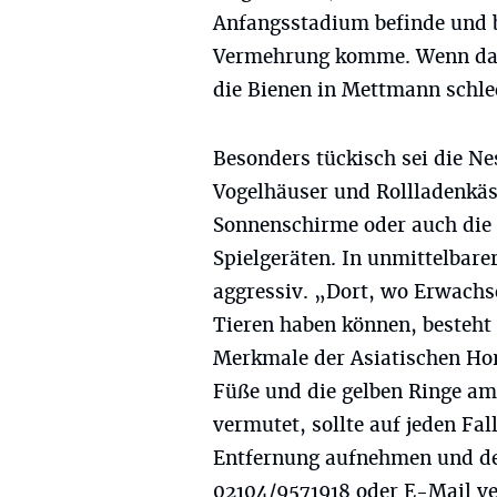
Anfangsstadium befinde und b
Vermehrung komme. Wenn das n
die Bienen in Mettmann schlec
Besonders tückisch sei die N
Vogelhäuser und Rollladenkä
Sonnenschirme oder auch die 
Spielgeräten. In unmittelbare
aggressiv. „Dort, wo Erwachs
Tieren haben können, besteht 
Merkmale der Asiatischen Hor
Füße und die gelben Ringe am 
vermutet, sollte auf jeden Fal
Entfernung aufnehmen und de
02104/9571918 oder E-Mail
v