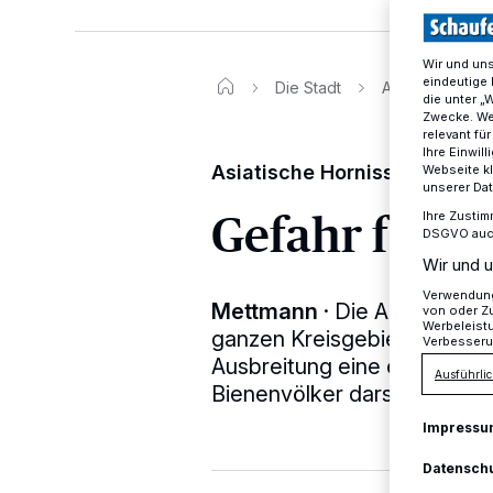
Wir und un
eindeutige 
Die Stadt
Asiatische Hor
die unter „
Zwecke. Wen
relevant fü
Ihre Einwil
Asiatische Hornisse bedroht
Webseite kl
unserer Da
Gefahr für 
Ihre Zustim
DSGVO auch 
Wir und u
Verwendung 
Mettmann
·
Die Angst geht
von oder Zu
Werbeleist
ganzen Kreisgebiet. Grund da
Verbesseru
Ausbreitung eine existenzie
Ausführlic
Bienenvölker darstellt.
Impressu
Datensch