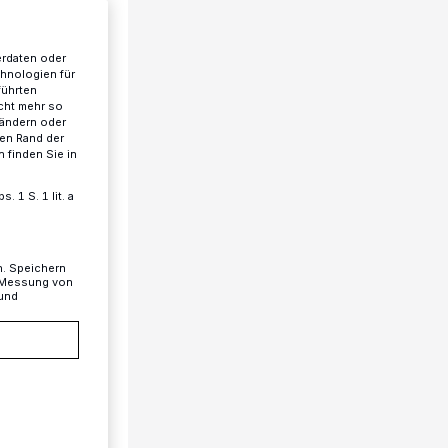
erdaten oder
chnologien für
führten
cht mehr so
 ändern oder
ren Rand der
 finden Sie in
 1 S. 1 lit. a
n. Speichern
, Messung von
 und