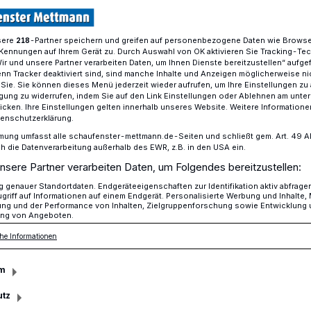
sere
-Partner speichern und greifen auf personenbezogene Daten wie Brows
218
Kennungen auf Ihrem Gerät zu. Durch Auswahl von OK aktivieren Sie Tracking-Te
nisse bedroht heimische Insekten
Wir und unsere Partner verarbeiten Daten, um Ihnen Dienste bereitzustellen“ aufge
n Tracker deaktiviert sind, sind manche Inhalte und Anzeigen möglicherweise ni
r Sie. Sie können dieses Menü jederzeit wieder aufrufen, um Ihre Einstellungen zu
ligung zu widerrufen, indem Sie auf den Link Einstellungen oder Ablehnen am unte
 heimische Insekten
icken. Ihre Einstellungen gelten innerhalb unseres Website. Weitere Informationen
tenschutzerklärung.
Biene und Mensch
mung umfasst alle schaufenster-mettmann.de-Seiten und schließt gem. Art. 49 Abs.
die Datenverarbeitung außerhalb des EWR, z.B. in den USA ein.
nsere Partner verarbeiten Daten, um Folgendes bereitzustellen:
genauer Standortdaten. Endgeräteeigenschaften zur Identifikation aktiv abfrage
 um bei den Imkern in Mettmann und im
griff auf Informationen auf einem Endgerät. Personalisierte Werbung und Inhalte
ung und der Performance von Inhalten, Zielgruppenforschung sowie Entwicklung
für ist die Asiatische Hornisse, deren
ng von Angeboten.
lle Bedrohung für die hiesigen
he Informationen
m
utz