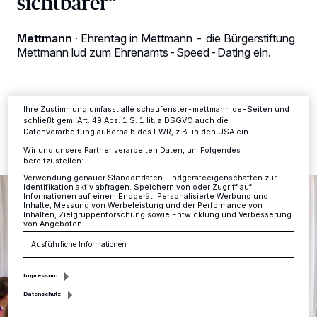
sichtbarer“
Tracking-Technologien für die unter „Wir und unsere Partner
verarbeiten Daten, um Ihnen Dienste bereitzustellen“ aufgeführten
Zwecke. Wenn Tracker deaktiviert sind, sind manche Inhalte und
Anzeigen möglicherweise nicht mehr so relevant für Sie. Sie können
Mettmann
·
Ehrentag in Mettmann - die Bürgerstiftung
dieses Menü jederzeit wieder aufrufen, um Ihre Einstellungen zu
Mettmann lud zum Ehrenamts-Speed-Dating ein.
ändern oder Ihre Einwilligung zu widerrufen, indem Sie auf den Link
Einstellungen oder Ablehnen am unteren Rand der Webseite klicken.
Ihre Einstellungen gelten innerhalb unseres Website. Weitere
Informationen finden Sie in unserer Datenschutzerklärung.
Ihre Zustimmung umfasst alle schaufenster-mettmann.de-Seiten und
12.06.2026 , 11:56 Uhr
2 Minuten Lesezeit
schließt gem. Art. 49 Abs. 1 S. 1 lit. a DSGVO auch die
Datenverarbeitung außerhalb des EWR, z.B. in den USA ein.
Wir und unsere Partner verarbeiten Daten, um Folgendes
bereitzustellen:
Verwendung genauer Standortdaten. Endgeräteeigenschaften zur
Identifikation aktiv abfragen. Speichern von oder Zugriff auf
Informationen auf einem Endgerät. Personalisierte Werbung und
Inhalte, Messung von Werbeleistung und der Performance von
Inhalten, Zielgruppenforschung sowie Entwicklung und Verbesserung
von Angeboten.
Ausführliche Informationen
Impressum
Datenschutz