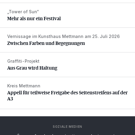
„Tower of Sun“
Mehr als nur ein Festival
Mehr als nur ein Festival
Vernissage im Kunsthaus Mettmann am 25. Juli 2026
Zwischen Farben und Begegnungen
Zwischen Farben und Begegnungen
Graffiti-Projekt
Aus Grau wird Haltung
Aus Grau wird Haltung
Kreis Mettmann
Appell für teilweise Freigabe des Seitenstreifens auf der A
Appell für teilweise Freigabe des Seitenstreifens auf der
A3
SOZIALE MEDIEN