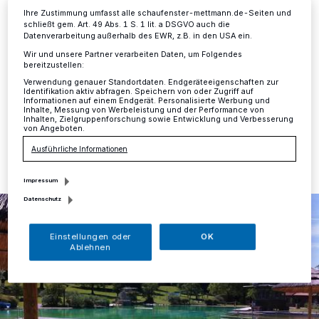
Mettmann
·
Da sich die Wettervorhersage für das
Ihre Zustimmung umfasst alle schaufenster-mettmann.de-Seiten und
schließt gem. Art. 49 Abs. 1 S. 1 lit. a DSGVO auch die
bevorstehende Wochenende nochmals deutlich
Datenverarbeitung außerhalb des EWR, z.B. in den USA ein.
verschlechtert hat, bleibt das Mettmanner Naturfreibad
von Samstag, 13. Juni, bis einschließlich Montag, 15.
Wir und unsere Partner verarbeiten Daten, um Folgendes
bereitzustellen:
Juni, geschlossen.
Verwendung genauer Standortdaten. Endgeräteeigenschaften zur
Identifikation aktiv abfragen. Speichern von oder Zugriff auf
Informationen auf einem Endgerät. Personalisierte Werbung und
Inhalte, Messung von Werbeleistung und der Performance von
Inhalten, Zielgruppenforschung sowie Entwicklung und Verbesserung
12.06.2026 , 17:08 Uhr
Eine Minute Lesezeit
von Angeboten.
Ausführliche Informationen
Impressum
Datenschutz
Einstellungen oder
OK
Ablehnen