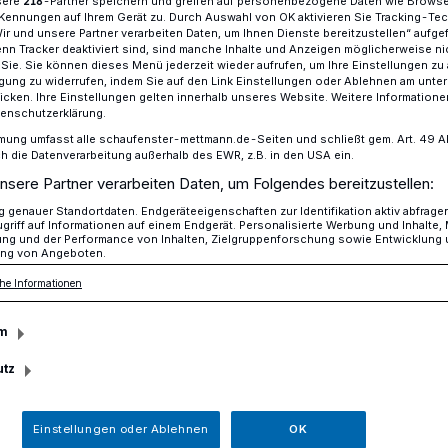
sere
-Partner speichern und greifen auf personenbezogene Daten wie Brows
218
Kennungen auf Ihrem Gerät zu. Durch Auswahl von OK aktivieren Sie Tracking-Te
Wir und unsere Partner verarbeiten Daten, um Ihnen Dienste bereitzustellen“ aufge
n Tracker deaktiviert sind, sind manche Inhalte und Anzeigen möglicherweise ni
r Sie. Sie können dieses Menü jederzeit wieder aufrufen, um Ihre Einstellungen zu
t im Straßenverkehr
ligung zu widerrufen, indem Sie auf den Link Einstellungen oder Ablehnen am unte
icken. Ihre Einstellungen gelten innerhalb unseres Website. Weitere Informationen
tenschutzerklärung.
mung umfasst alle schaufenster-mettmann.de-Seiten und schließt gem. Art. 49 Abs.
ßenverkehr
die Datenverarbeitung außerhalb des EWR, z.B. in den USA ein.
nsere Partner verarbeiten Daten, um Folgendes bereitzustellen:
ntlicht Video zur
genauer Standortdaten. Endgeräteeigenschaften zur Identifikation aktiv abfrage
griff auf Informationen auf einem Endgerät. Personalisierte Werbung und Inhalte
ung und der Performance von Inhalten, Zielgruppenforschung sowie Entwicklung
eib fair, halte
ng von Angeboten.
he Informationen
m
utz
ne „Bleib fair, halte Abstand!“ hat der
oduzieren lassen, das anschaulich zeigt,
Einstellungen oder Ablehnen
OK
m Überholen von Fahrrädern einzuhalten