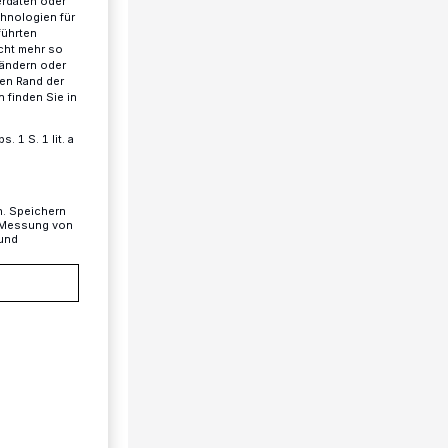
erdaten oder
chnologien für
führten
cht mehr so
 ändern oder
ren Rand der
 finden Sie in
 1 S. 1 lit. a
n. Speichern
, Messung von
 und