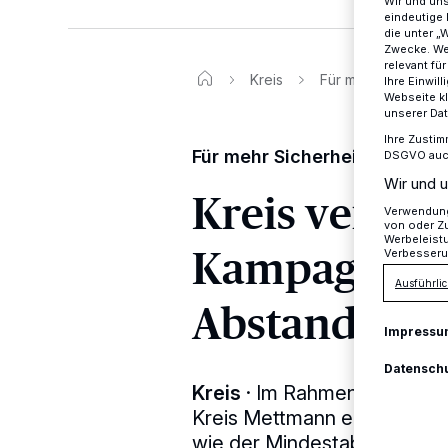
Wir und un
eindeutige 
die unter „
Zwecke. Wen
relevant fü
Kreis
Für mehr Sicherhei
Ihre Einwil
Webseite kl
unserer Da
Ihre Zustim
Für mehr Sicherheit im Stra
DSGVO auch 
Wir und u
Kreis veröffe
Verwendung 
von oder Zu
Werbeleist
Kampagne „Bl
Verbesseru
Ausführlic
Abstand!“
Impressu
Datensch
Kreis
·
Im Rahmen der Kampag
Kreis Mettmann ein Video pr
wie der Mindestabstand bei