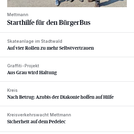
Mettmann
Starthilfe für den BürgerBus
Skateanlage im Stadtwald
Auf vier Rollen zu mehr Selbstvertrauen
Auf vier Rollen zu mehr Selbstvertrauen
Graffiti-Projekt
Aus Grau wird Haltung
Aus Grau wird Haltung
Kreis
Nach Betrug: Azubis der Diakonie hoffen auf Hilfe
Nach Betrug: Azubis der Diakonie hoffen auf Hilfe
Kreisverkehrswacht Mettmann
Sicherheit auf dem Pedelec
Sicherheit auf dem Pedelec