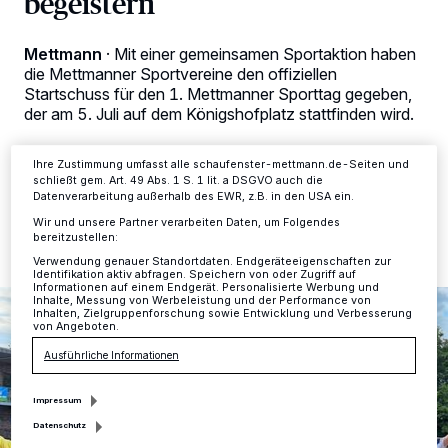
begeistern
Tracking-Technologien für die unter „Wir und unsere Partner
verarbeiten Daten, um Ihnen Dienste bereitzustellen“ aufgeführten
Zwecke. Wenn Tracker deaktiviert sind, sind manche Inhalte und
Mettmann
·
Mit einer gemeinsamen Sportaktion haben
Anzeigen möglicherweise nicht mehr so relevant für Sie. Sie können
die Mettmanner Sportvereine den offiziellen
dieses Menü jederzeit wieder aufrufen, um Ihre Einstellungen zu
Startschuss für den 1. Mettmanner Sporttag gegeben,
ändern oder Ihre Einwilligung zu widerrufen, indem Sie auf den Link
Einstellungen oder Ablehnen am unteren Rand der Webseite klicken.
der am 5. Juli auf dem Königshofplatz stattfinden wird.
Ihre Einstellungen gelten innerhalb unseres Website. Weitere
Informationen finden Sie in unserer Datenschutzerklärung.
Ihre Zustimmung umfasst alle schaufenster-mettmann.de-Seiten und
schließt gem. Art. 49 Abs. 1 S. 1 lit. a DSGVO auch die
18.06.2026 , 10:37 Uhr
Eine Minute Lesezeit
Datenverarbeitung außerhalb des EWR, z.B. in den USA ein.
Wir und unsere Partner verarbeiten Daten, um Folgendes
bereitzustellen:
Verwendung genauer Standortdaten. Endgeräteeigenschaften zur
Identifikation aktiv abfragen. Speichern von oder Zugriff auf
Informationen auf einem Endgerät. Personalisierte Werbung und
Inhalte, Messung von Werbeleistung und der Performance von
Inhalten, Zielgruppenforschung sowie Entwicklung und Verbesserung
von Angeboten.
Ausführliche Informationen
Impressum
Datenschutz