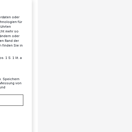
erdaten oder
chnologien für
führten
cht mehr so
 ändern oder
ren Rand der
 finden Sie in
 1 S. 1 lit. a
n. Speichern
, Messung von
 und