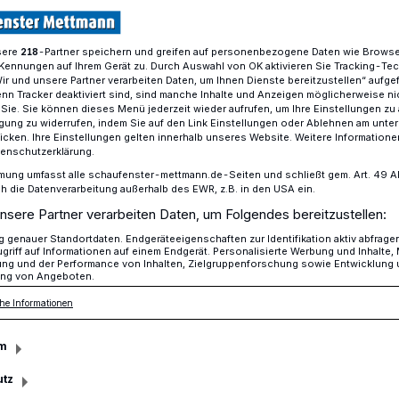
sere
-Partner speichern und greifen auf personenbezogene Daten wie Brows
218
Kennungen auf Ihrem Gerät zu. Durch Auswahl von OK aktivieren Sie Tracking-Te
ng des EVK Mettmann forder Hilfe vom Bund.
Wir und unsere Partner verarbeiten Daten, um Ihnen Dienste bereitzustellen“ aufge
n Tracker deaktiviert sind, sind manche Inhalte und Anzeigen möglicherweise ni
r Sie. Sie können dieses Menü jederzeit wieder aufrufen, um Ihre Einstellungen zu
ligung zu widerrufen, indem Sie auf den Link Einstellungen oder Ablehnen am unte
icken. Ihre Einstellungen gelten innerhalb unseres Website. Weitere Informationen
tenschutzerklärung.
irschrot
mung umfasst alle schaufenster-mettmann.de-Seiten und schließt gem. Art. 49 Abs.
die Datenverarbeitung außerhalb des EWR, z.B. in den USA ein.
nsere Partner verarbeiten Daten, um Folgendes bereitzustellen:
genauer Standortdaten. Endgeräteeigenschaften zur Identifikation aktiv abfrage
ende Kosten und Personalnöte – die
griff auf Informationen auf einem Endgerät. Personalisierte Werbung und Inhalte
ung und der Performance von Inhalten, Zielgruppenforschung sowie Entwicklung
d ächzen unter der Krisensituation, auch
ng von Angeboten.
häftsführung fordert nun schnelle Hilfe
he Informationen
m
utz