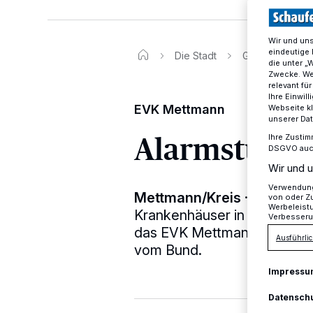
Wir und un
eindeutige 
Die Stadt
Geschäftsführu
die unter „
Zwecke. Wen
relevant fü
Ihre Einwil
EVK Mettmann
Webseite kl
unserer Da
Alarmstufe K
Ihre Zustim
DSGVO auch 
Wir und u
Verwendung 
Mettmann/Kreis
·
Explodier
von oder Zu
Werbeleist
Krankenhäuser in Deutschlan
Verbesseru
das EVK Mettmann. Die Gesc
Ausführlic
vom Bund.
Impressu
Datensch