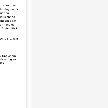
erdaten oder
chnologien für
führten
cht mehr so
 ändern oder
ren Rand der
 finden Sie in
 1 S. 1 lit. a
n. Speichern
, Messung von
 und