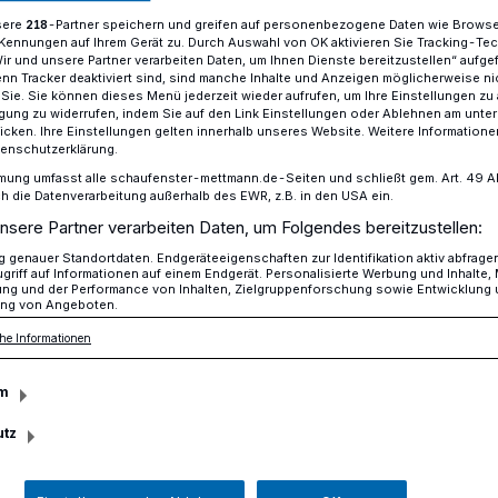
sere
-Partner speichern und greifen auf personenbezogene Daten wie Brows
218
Kennungen auf Ihrem Gerät zu. Durch Auswahl von OK aktivieren Sie Tracking-Te
Wir und unsere Partner verarbeiten Daten, um Ihnen Dienste bereitzustellen“ aufge
n Tracker deaktiviert sind, sind manche Inhalte und Anzeigen möglicherweise ni
 wieder beim Stadtradeln mit
r Sie. Sie können dieses Menü jederzeit wieder aufrufen, um Ihre Einstellungen zu
ligung zu widerrufen, indem Sie auf den Link Einstellungen oder Ablehnen am unte
icken. Ihre Einstellungen gelten innerhalb unseres Website. Weitere Informationen
tenschutzerklärung.
mung umfasst alle schaufenster-mettmann.de-Seiten und schließt gem. Art. 49 Abs.
die Datenverarbeitung außerhalb des EWR, z.B. in den USA ein.
cht wieder beim
nsere Partner verarbeiten Daten, um Folgendes bereitzustellen:
genauer Standortdaten. Endgeräteeigenschaften zur Identifikation aktiv abfrage
mit
griff auf Informationen auf einem Endgerät. Personalisierte Werbung und Inhalte
ung und der Performance von Inhalten, Zielgruppenforschung sowie Entwicklung
ng von Angeboten.
he Informationen
 wird die Kreisstadt Mettmann vom 10. bis
m
iner bundesweiten Kampagne des
n.
utz