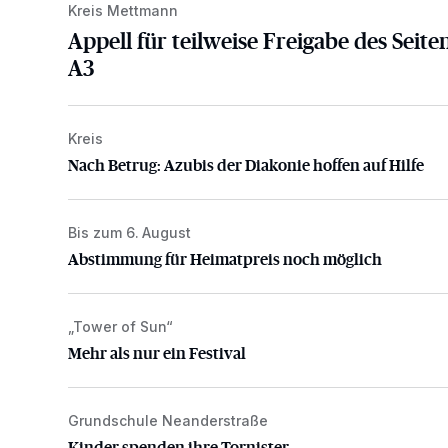
Kreis Mettmann
Appell für teilweise Freigabe des Seite
A3
Kreis
Nach Betrug: Azubis der Diakonie hoffen auf Hilfe
Nach Betrug: Azubis der Diakonie hoffen auf Hilfe
Bis zum 6. August
Abstimmung für Heimatpreis noch möglich
Abstimmung für Heimatpreis noch möglich
„Tower of Sun“
Mehr als nur ein Festival
Mehr als nur ein Festival
Grundschule Neanderstraße
Kinder spenden ihre Tornister
Kinder spenden ihre Tornister