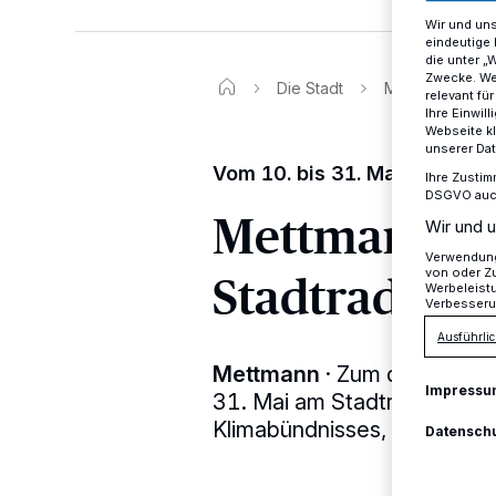
Wir und un
eindeutige 
die unter „
Zwecke. Wen
Die Stadt
Mettmann macht
relevant fü
Ihre Einwil
Webseite kl
unserer Da
Vom 10. bis 31. Mai
Ihre Zustim
DSGVO auch 
Mettmann ma
Wir und u
Verwendung 
Stadtradeln 
von oder Zu
Werbeleist
Verbesseru
Ausführlic
Mettmann
·
Zum dritten Mal
Impressu
31. Mai am Stadtradeln, e
Klimabündnisses, teilnehme
Datensch