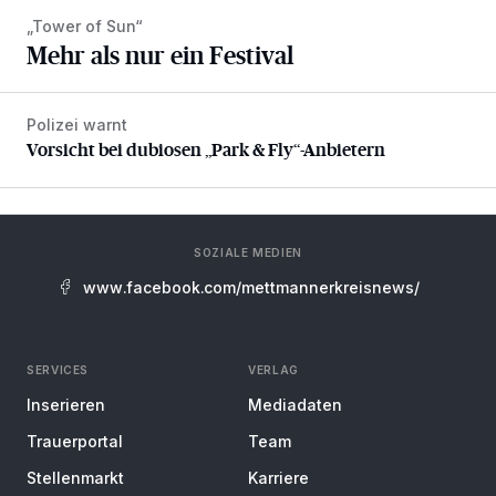
„Tower of Sun“
Mehr als nur ein Festival
Polizei warnt
Vorsicht bei dubiosen „Park & Fly“-Anbietern
Vorsicht bei dubiosen „Park & Fly“-Anbietern
SOZIALE MEDIEN
www.facebook.com/mettmannerkreisnews/
SERVICES
VERLAG
Inserieren
Mediadaten
Trauerportal
Team
Stellenmarkt
Karriere