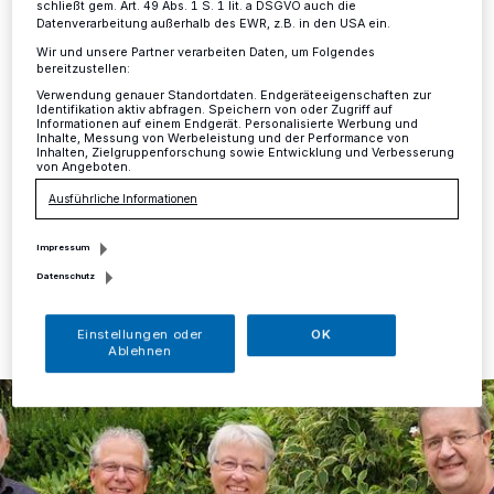
schließt gem. Art. 49 Abs. 1 S. 1 lit. a DSGVO auch die
heranführen
Datenverarbeitung außerhalb des EWR, z.B. in den USA ein.
Wir und unsere Partner verarbeiten Daten, um Folgendes
bereitzustellen:
Mettmann
·
Der Verein Alzheimer-Gesellschaft Kreis
Verwendung genauer Standortdaten. Endgeräteeigenschaften zur
Mettmann ist seit Jahren in der Region tätig und
Identifikation aktiv abfragen. Speichern von oder Zugriff auf
engagiert sich für Menschen, die von Demenz
Informationen auf einem Endgerät. Personalisierte Werbung und
Inhalte, Messung von Werbeleistung und der Performance von
betroffen sind. Die Geschäftsstelle der Gesellschaft
Inhalten, Zielgruppenforschung sowie Entwicklung und Verbesserung
befindet sich in Mettmann und hier unterhält sie auch
von Angeboten.
den Seniorentreff „jute Stuw“.
Ausführliche Informationen
Impressum
Datenschutz
26.08.2022 , 14:50 Uhr
Eine Minute Lesezeit
Einstellungen oder
OK
Ablehnen