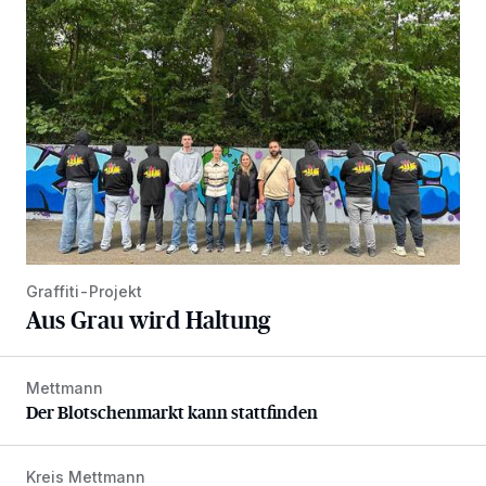
Aus Grau wird Haltung
Graffiti-Projekt
Aus Grau wird Haltung
Mettmann
Der Blotschenmarkt kann stattfinden
Der Blotschenmarkt kann stattfinden
Kreis Mettmann
Appell für teilweise Freigabe des Seitenstreifens auf der A