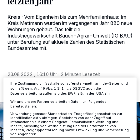
letzten Jahr
Kreis
·
Vom Eigenheim bis zum Mehrfamilienhaus: Im
Wir und unsere
-Partner speichern und greifen auf
218
Kreis Mettmann wurden im vergangenen Jahr 880 neue
personenbezogene Daten wie Browserdaten oder eindeutige
Wohnungen gebaut. Das teilt die
Kennungen auf Ihrem Gerät zu. Durch Auswahl von OK aktivieren Sie
Industriegewerkschaft Bauen-Agrar-Umwelt (IG BAU)
Tracking-Technologien für die unter „Wir und unsere Partner
verarbeiten Daten, um Ihnen Dienste bereitzustellen“ aufgeführten
unter Berufung auf aktuelle Zahlen des Statistischen
Zwecke. Wenn Tracker deaktiviert sind, sind manche Inhalte und
Bundesamtes mit.
Anzeigen möglicherweise nicht mehr so relevant für Sie. Sie können
dieses Menü jederzeit wieder aufrufen, um Ihre Einstellungen zu
ändern oder Ihre Einwilligung zu widerrufen, indem Sie auf den Link
Einstellungen oder Ablehnen am unteren Rand der Webseite klicken.
Ihre Einstellungen gelten innerhalb unseres Website. Weitere
23.08.2022 , 16:10 Uhr
2 Minuten Lesezeit
Informationen finden Sie in unserer Datenschutzerklärung.
Ihre Zustimmung umfasst alle schaufenster-mettmann.de-Seiten und
schließt gem. Art. 49 Abs. 1 S. 1 lit. a DSGVO auch die
Datenverarbeitung außerhalb des EWR, z.B. in den USA ein.
Wir und unsere Partner verarbeiten Daten, um Folgendes
bereitzustellen:
Verwendung genauer Standortdaten. Endgeräteeigenschaften zur
Identifikation aktiv abfragen. Speichern von oder Zugriff auf
Informationen auf einem Endgerät. Personalisierte Werbung und
Inhalte, Messung von Werbeleistung und der Performance von
Inhalten, Zielgruppenforschung sowie Entwicklung und Verbesserung
von Angeboten.