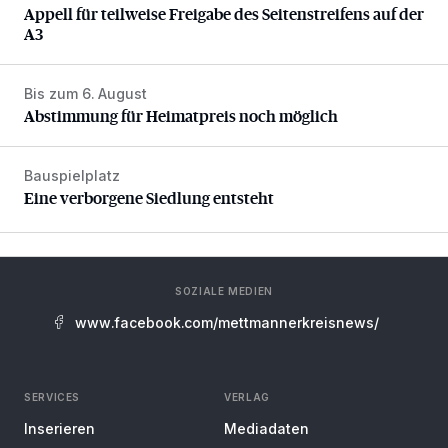
Appell für teilweise Freigabe des Seitenstreifens auf der
A3
Bis zum 6. August
Abstimmung für Heimatpreis noch möglich
Abstimmung für Heimatpreis noch möglich
Bauspielplatz
Eine verborgene Siedlung entsteht
Eine verborgene Siedlung entsteht
SOZIALE MEDIEN
www.facebook.com/mettmannerkreisnews/
SERVICES
VERLAG
Inserieren
Mediadaten