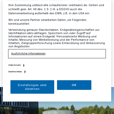
Mettmann begrüßt 52 neue
Ihre Zustimmung umfasst alle schaufenster-mettmann.de-Seiten und
Polizeibeamtinnen und -beamte
schließt gem. Art. 49 Abs. 1 S. 1 lit. a DSGVO auch die
Datenverarbeitung außerhalb des EWR, z.B. in den USA ein.
Wir und unsere Partner verarbeiten Daten, um Folgendes
Ein freudiger Tag für die Kreispolizeibehörde Mettmann:
bereitzustellen:
Heute begrüßte der neue Abteilungsleiter Polizei
Verwendung genauer Standortdaten. Endgeräteeigenschaften zur
Thomas Schulte 52 neue Polizeibeamtinnen und
Identifikation aktiv abfragen. Speichern von oder Zugriff auf
Informationen auf einem Endgerät. Personalisierte Werbung und
Polizeibeamte bei ihrem Dienstantritt im Kreis
Inhalte, Messung von Werbeleistung und der Performance von
Mettmann.
Inhalten, Zielgruppenforschung sowie Entwicklung und Verbesserung
von Angeboten.
Ausführliche Informationen
01.09.2022 , 15:01 Uhr
Eine Minute Lesezeit
Impressum
Datenschutz
Einstellungen oder
OK
Ablehnen