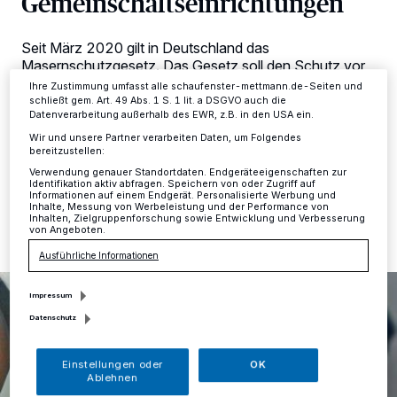
Gemeinschaftseinrichtungen
dieses Menü jederzeit wieder aufrufen, um Ihre Einstellungen zu
ändern oder Ihre Einwilligung zu widerrufen, indem Sie auf den Link
Einstellungen oder Ablehnen am unteren Rand der Webseite klicken.
Seit März 2020 gilt in Deutschland das
Ihre Einstellungen gelten innerhalb unseres Website. Weitere
Masernschutzgesetz. Das Gesetz soll den Schutz vor
Informationen finden Sie in unserer Datenschutzerklärung.
Masern in Kindergärten, Schulen und anderen
Ihre Zustimmung umfasst alle schaufenster-mettmann.de-Seiten und
Gemeinschaftseinrichtungen sowie in medizinischen
schließt gem. Art. 49 Abs. 1 S. 1 lit. a DSGVO auch die
Datenverarbeitung außerhalb des EWR, z.B. in den USA ein.
Einrichtungen fördern.
Wir und unsere Partner verarbeiten Daten, um Folgendes
bereitzustellen:
Verwendung genauer Standortdaten. Endgeräteeigenschaften zur
Identifikation aktiv abfragen. Speichern von oder Zugriff auf
08.08.2022 , 09:01 Uhr
Eine Minute Lesezeit
Informationen auf einem Endgerät. Personalisierte Werbung und
Inhalte, Messung von Werbeleistung und der Performance von
Inhalten, Zielgruppenforschung sowie Entwicklung und Verbesserung
von Angeboten.
Ausführliche Informationen
Impressum
Datenschutz
Einstellungen oder
OK
Ablehnen