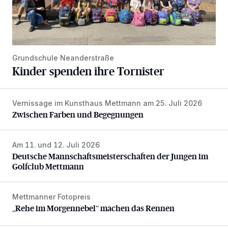
Grundschule Neanderstraße
Kinder spenden ihre Tornister
Vernissage im Kunsthaus Mettmann am 25. Juli 2026
Zwischen Farben und Begegnungen
Zwischen Farben und Begegnungen
Am 11. und 12. Juli 2026
Deutsche Mannschaftsmeisterschaften der Jungen im Gol
Deutsche Mannschaftsmeisterschaften der Jungen im
Golfclub Mettmann
Mettmanner Fotopreis
„Rehe im Morgennebel“ machen das Rennen
„Rehe im Morgennebel“ machen das Rennen