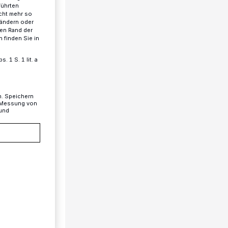
führten
cht mehr so
 ändern oder
ren Rand der
 finden Sie in
 1 S. 1 lit. a
n. Speichern
, Messung von
 und