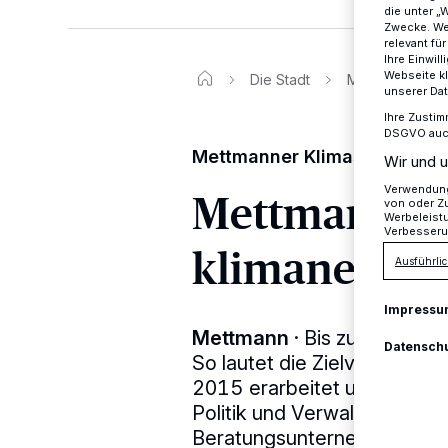
die unter „
Zwecke. Wen
relevant fü
Ihre Einwil
Webseite kl
Die Stadt
Mettmann soll 
unserer Da
Ihre Zustim
DSGVO auch 
Mettmanner Klimaschutzkon
Wir und u
Mettmann sol
Verwendung 
von oder Zu
Werbeleist
Verbesseru
klimaneutra
Ausführlic
Impressu
Mettmann
·
Bis zum Jahr 2
Datensch
So lautet die Zielvorgabe 
2015 erarbeitet und im Ra
Politik und Verwaltung sowi
Beratungsunternehmens unl