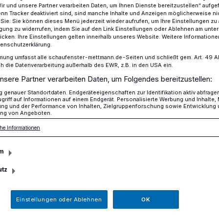
Wir und unsere Partner verarbeiten Daten, um Ihnen Dienste bereitzustellen“ aufge
n Tracker deaktiviert sind, sind manche Inhalte und Anzeigen möglicherweise ni
r Sie. Sie können dieses Menü jederzeit wieder aufrufen, um Ihre Einstellungen zu
ligung zu widerrufen, indem Sie auf den Link Einstellungen oder Ablehnen am unte
icken. Ihre Einstellungen gelten innerhalb unseres Website. Weitere Informationen
bis 2045 klimaneutral werden
tenschutzerklärung.
mung umfasst alle schaufenster-mettmann.de-Seiten und schließt gem. Art. 49 Abs.
die Datenverarbeitung außerhalb des EWR, z.B. in den USA ein.
zept
nsere Partner verarbeiten Daten, um Folgendes bereitzustellen:
l bis 2045
genauer Standortdaten. Endgeräteeigenschaften zur Identifikation aktiv abfrage
griff auf Informationen auf einem Endgerät. Personalisierte Werbung und Inhalte
ung und der Performance von Inhalten, Zielgruppenforschung sowie Entwicklung
ng von Angeboten.
l werden
he Informationen
m
045 soll Mettmann klimaneutral werden.
utz
des Mettmanner Klimaschutzkonzeptes, das
hmen eines Workshops von Vertretern aus
Einstellungen oder Ablehnen
OK
e mit Unterstützung eines
ängst überarbeitet wurde.