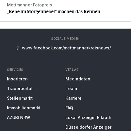
Mettmanner Fotopreis
„Rehe im Morgennebel“ machen das Rennen
„Rehe im Morgennebel“ machen das Rennen
SOZIALE MEDIEN
www.facebook.com/mettmannerkreisnews/
SERVICES
VERLAG
Inserieren
Mediadaten
Trauerportal
Team
Stellenmarkt
Karriere
Immobilienmarkt
FAQ
AZUBI NRW
Lokal Anzeiger Erkrath
Düsseldorfer Anzeiger