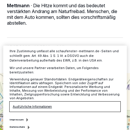
Kennungen auf Ihrem Gerät zu. Durch Auswahl von OK aktivieren Sie
Mettmann
·
Die Hitze kommt und das bedeutet
Tracking-Technologien für die unter „Wir und unsere Partner
verstärkten Andrang am Naturfreibad. Menschen, die
verarbeiten Daten, um Ihnen Dienste bereitzustellen“ aufgeführten
Zwecke. Wenn Tracker deaktiviert sind, sind manche Inhalte und
mit dem Auto kommen, sollten dies vorschriftsmäßig
Anzeigen möglicherweise nicht mehr so relevant für Sie. Sie können
abstellen.
dieses Menü jederzeit wieder aufrufen, um Ihre Einstellungen zu
ändern oder Ihre Einwilligung zu widerrufen, indem Sie auf den Link
Einstellungen oder Ablehnen am unteren Rand der Webseite klicken.
Ihre Einstellungen gelten innerhalb unseres Website. Weitere
Informationen finden Sie in unserer Datenschutzerklärung.
15.07.2022 , 13:55 Uhr
2 Minuten Lesezeit
Ihre Zustimmung umfasst alle schaufenster-mettmann.de-Seiten und
schließt gem. Art. 49 Abs. 1 S. 1 lit. a DSGVO auch die
Datenverarbeitung außerhalb des EWR, z.B. in den USA ein.
Wir und unsere Partner verarbeiten Daten, um Folgendes
bereitzustellen:
Verwendung genauer Standortdaten. Endgeräteeigenschaften zur
Identifikation aktiv abfragen. Speichern von oder Zugriff auf
Informationen auf einem Endgerät. Personalisierte Werbung und
Inhalte, Messung von Werbeleistung und der Performance von
Inhalten, Zielgruppenforschung sowie Entwicklung und Verbesserung
von Angeboten.
Ausführliche Informationen
Impressum
Datenschutz