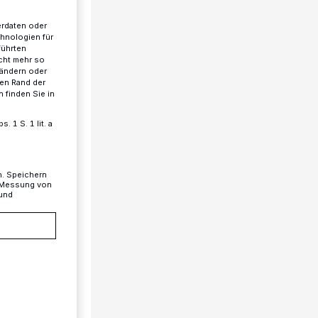
erdaten oder
chnologien für
führten
cht mehr so
 ändern oder
ren Rand der
 finden Sie in
 1 S. 1 lit. a
n. Speichern
, Messung von
 und