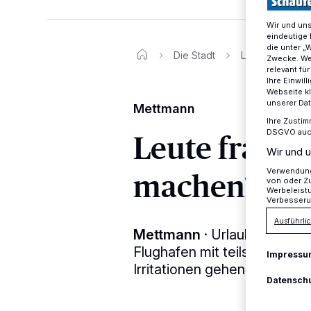
Wir und un
eindeutige 
die unter „
Die Stadt
Leute fragen: W
Zwecke. Wen
relevant fü
Ihre Einwil
Webseite kl
unserer Da
Mettmann
Ihre Zustim
Leute fragen:
DSGVO auch 
Wir und u
machen?
Verwendung 
von oder Zu
Werbeleist
Verbesseru
Ausführlic
Mettmann
·
Urlaubsreisend
Flughafen mit teils chaotis
Impressu
Irritationen gehen auch an 
Datensch