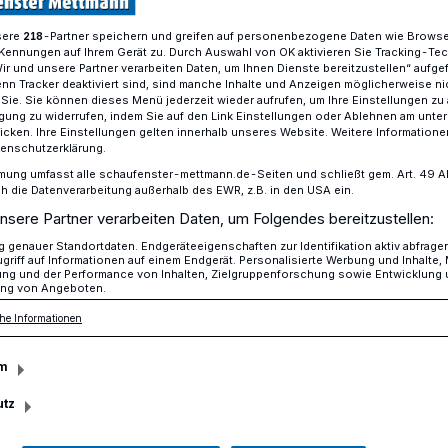
sere
-Partner speichern und greifen auf personenbezogene Daten wie Brows
218
Kennungen auf Ihrem Gerät zu. Durch Auswahl von OK aktivieren Sie Tracking-Te
Wir und unsere Partner verarbeiten Daten, um Ihnen Dienste bereitzustellen“ aufge
as soll ich jetzt machen?
n Tracker deaktiviert sind, sind manche Inhalte und Anzeigen möglicherweise ni
r Sie. Sie können dieses Menü jederzeit wieder aufrufen, um Ihre Einstellungen zu
ligung zu widerrufen, indem Sie auf den Link Einstellungen oder Ablehnen am unte
icken. Ihre Einstellungen gelten innerhalb unseres Website. Weitere Informationen
tenschutzerklärung.
mung umfasst alle schaufenster-mettmann.de-Seiten und schließt gem. Art. 49 Abs.
 Was soll ich jetzt
die Datenverarbeitung außerhalb des EWR, z.B. in den USA ein.
nsere Partner verarbeiten Daten, um Folgendes bereitzustellen:
genauer Standortdaten. Endgeräteeigenschaften zur Identifikation aktiv abfrage
griff auf Informationen auf einem Endgerät. Personalisierte Werbung und Inhalte
ung und der Performance von Inhalten, Zielgruppenforschung sowie Entwicklung
ng von Angeboten.
he Informationen
e sehen sich in diesen Tagen am
ch anmutenden Zuständen konfrontiert. Die
m
den Reisebüros nicht spurlos vorüber.
utz