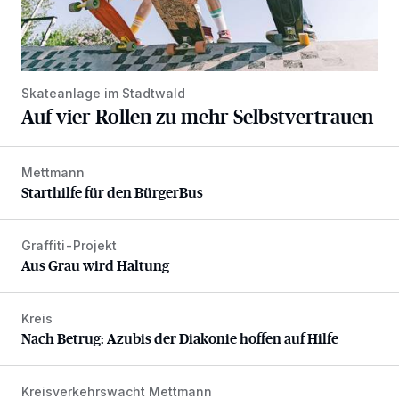
Skateanlage im Stadtwald
Auf vier Rollen zu mehr Selbstvertrauen
Mettmann
Starthilfe für den BürgerBus
Starthilfe für den BürgerBus
Graffiti-Projekt
Aus Grau wird Haltung
Aus Grau wird Haltung
Kreis
Nach Betrug: Azubis der Diakonie hoffen auf Hilfe
Nach Betrug: Azubis der Diakonie hoffen auf Hilfe
Kreisverkehrswacht Mettmann
Sicherheit auf dem Pedelec