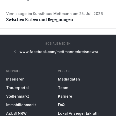
Vernissage im Kunsthaus Mettmann am 25. Juli 2026
Zwischen Farben und Begegnungen
Zwischen Farben und Begegnungen
SOZIALE MEDIEN
www.facebook.com/mettmannerkreisnews/
SERVICES
VERLAG
Inserieren
Mediadaten
Trauerportal
Team
Stellenmarkt
Karriere
Immobilienmarkt
FAQ
AZUBI NRW
Lokal Anzeiger Erkrath