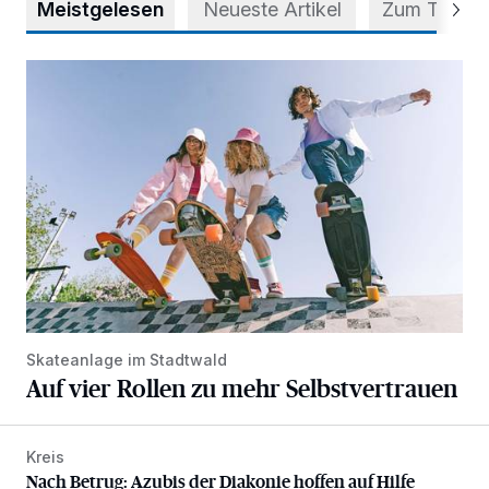
Meistgelesen
Neueste Artikel
Zum Thema
Auf vier Rollen zu mehr Selbstvertrauen
Skateanlage im Stadtwald
Auf vier Rollen zu mehr Selbstvertrauen
Kreis
Nach Betrug: Azubis der Diakonie hoffen auf Hilfe
Nach Betrug: Azubis der Diakonie hoffen auf Hilfe