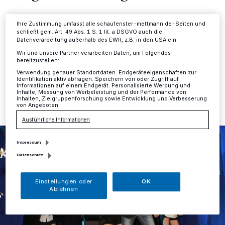
Ihre Einstellungen gelten innerhalb unseres Website. Weitere
Informationen finden Sie in unserer Datenschutzerklärung.
Mettmann
·
Schlagersänger IVO ist mit Songs wie "Du
Ihre Zustimmung umfasst alle schaufenster-mettmann.de-Seiten und
bist der Urknall" oder "Love is in the air" bekannt
schließt gem. Art. 49 Abs. 1 S. 1 lit. a DSGVO auch die
geworden.
Datenverarbeitung außerhalb des EWR, z.B. in den USA ein.
Wir und unsere Partner verarbeiten Daten, um Folgendes
bereitzustellen:
Verwendung genauer Standortdaten. Endgeräteeigenschaften zur
Identifikation aktiv abfragen. Speichern von oder Zugriff auf
21.11.2017 , 12:19 Uhr
Eine Minute Lesezeit
Informationen auf einem Endgerät. Personalisierte Werbung und
Inhalte, Messung von Werbeleistung und der Performance von
Inhalten, Zielgruppenforschung sowie Entwicklung und Verbesserung
von Angeboten.
Ausführliche Informationen
Impressum
Datenschutz
Einstellungen oder
OK
Ablehnen