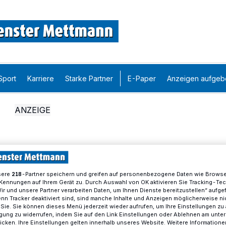
Sport
Karriere
Starke Partner
E-Paper
Anzeigen aufgeb
sere
-Partner speichern und greifen auf personenbezogene Daten wie Brows
218
Kennungen auf Ihrem Gerät zu. Durch Auswahl von OK aktivieren Sie Tracking-Te
Wir und unsere Partner verarbeiten Daten, um Ihnen Dienste bereitzustellen“ aufge
n Tracker deaktiviert sind, sind manche Inhalte und Anzeigen möglicherweise ni
r Sie. Sie können dieses Menü jederzeit wieder aufrufen, um Ihre Einstellungen zu
ligung zu widerrufen, indem Sie auf den Link Einstellungen oder Ablehnen am unte
icken. Ihre Einstellungen gelten innerhalb unseres Website. Weitere Informationen