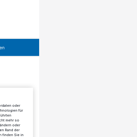
en
erdaten oder
chnologien für
führten
cht mehr so
 ändern oder
ren Rand der
 finden Sie in