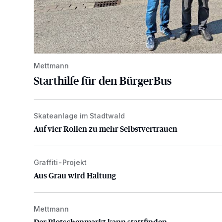
Mettmann
Starthilfe für den BürgerBus
Skateanlage im Stadtwald
Auf vier Rollen zu mehr Selbstvertrauen
Auf vier Rollen zu mehr Selbstvertrauen
Graffiti-Projekt
Aus Grau wird Haltung
Aus Grau wird Haltung
Mettmann
Der Blotschenmarkt kann stattfinden
Der Blotschenmarkt kann stattfinden