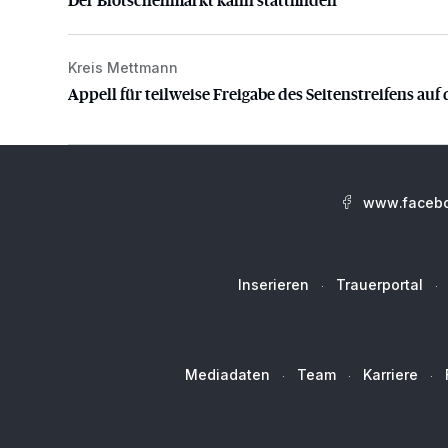
Kreis Mettmann
Appell für teilweise Freigabe des Seitenstreifens auf
Appell für teilweise Freigabe des Seitenstreifens auf 
www.facebo
Inserieren
Trauerportal
Mediadaten
Team
Karriere