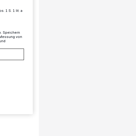
 1 S. 1 lit. a
n. Speichern
, Messung von
 und