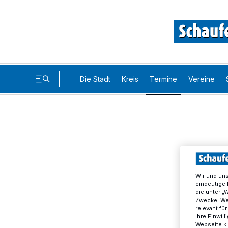
Die Stadt
Kreis
Termine
Vereine
Wir und un
eindeutige 
die unter „
Zwecke. Wen
relevant fü
Ihre Einwil
Webseite kl