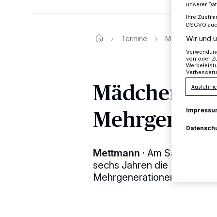
unserer Da
Ihre Zustim
DSGVO auch 
Wir und u
Termine
Mädchentag im 
Verwendung 
von oder Zu
Werbeleist
Verbesseru
Mädchentag
Ausführlic
Mehrgenera
Impressu
Datensch
Mettmann
·
Am Samstag, 25
sechs Jahren die Möglichkei
Mehrgenerationenhaus am K