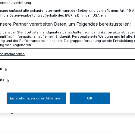
tenschutzerklärung.
mung umfasst alle schaufenster-mettmann.de-Seiten und schließt gem. Art. 49 Abs.
die Datenverarbeitung außerhalb des EWR, z.B. in den USA ein.
nsere Partner verarbeiten Daten, um Folgendes bereitzustellen:
Mehrgenerationenhaus
genauer Standortdaten. Endgeräteeigenschaften zur Identifikation aktiv abfrage
griff auf Informationen auf einem Endgerät. Personalisierte Werbung und Inhalte
ung und der Performance von Inhalten, Zielgruppenforschung sowie Entwicklung
ng von Angeboten.
 im
he Informationen
tionenhaus
m
utz
. November, haben Mädchen im Alter ab
Einstellungen oder Ablehnen
OK
t, an vielen kreativen Aktionen im
önigshof teilzunehmen.