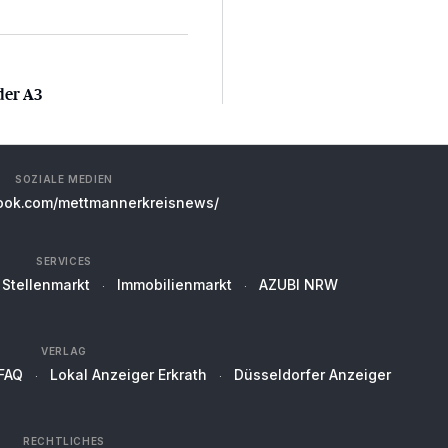
 der A3
der A3
SOZIALE MEDIEN
ok.com/mettmannerkreisnews/
SERVICES
Stellenmarkt
Immobilienmarkt
AZUBI NRW
VERLAG
FAQ
Lokal Anzeiger Erkrath
Düsseldorfer Anzeiger
RECHTLICHES