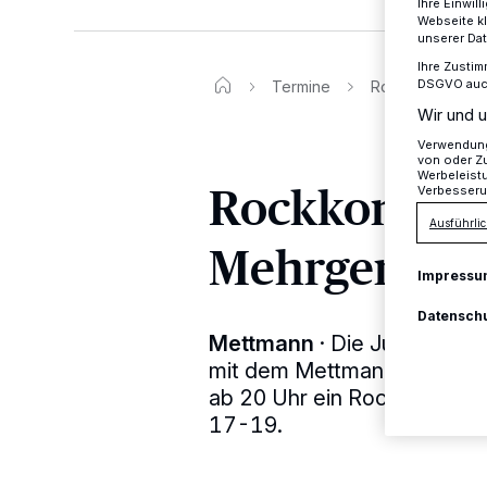
Ihre Einwil
Webseite kl
unserer Da
Ihre Zustim
DSGVO auch 
Termine
Rockkonzert im
Wir und u
Verwendung 
von oder Zu
Werbeleist
Rockkonzert
Verbesseru
Ausführlic
Mehrgenera
Impressu
Datensch
Mettmann
·
Die Jugendförd
mit dem Mettmanner Verei
ab 20 Uhr ein Rockkonzert
17-19.