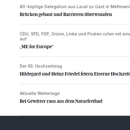
80-köpfige Delegation aus Laval zu Gast in Mettman
Brücken gebaut und Barrieren überwunden
Brücken gebaut und Barrieren überwunden
CDU, SPD, FDP, Grüne, Linke und Piraten rufen mit ein
„ME for Europe“
auf
„ME for Europe“
Der 65. Hochzeitstag
Hildegard und Heinz Friedel feiern Eiserne Hochzeit
Hildegard und Heinz Friedel feiern Eiserne Hochzeit
Aktuelle Wetterlage
Bei Gewitter raus aus dem Naturfreibad
Bei Gewitter raus aus dem Naturfreibad