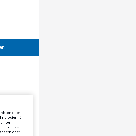
en
erdaten oder
chnologien für
führten
cht mehr so
 ändern oder