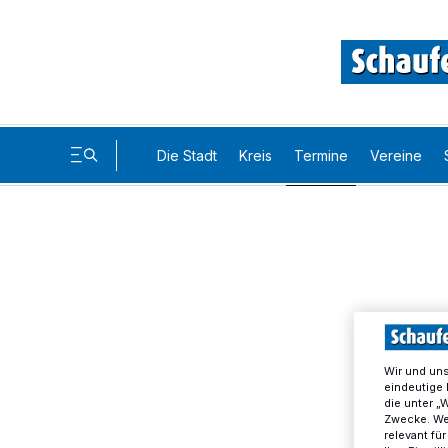
Die Stadt
Kreis
Termine
Vereine
Wir und un
eindeutige 
die unter „
Zwecke. Wen
relevant fü