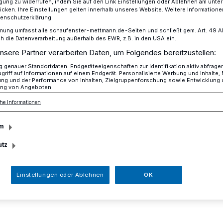
ligung zu widerrufen, indem Sie auf den Link Einstellungen oder Ablehnen am unte
icken. Ihre Einstellungen gelten innerhalb unseres Website. Weitere Informationen
tenschutzerklärung.
mung umfasst alle schaufenster-mettmann.de-Seiten und schließt gem. Art. 49 Abs.
die Datenverarbeitung außerhalb des EWR, z.B. in den USA ein.
 Mehrgenerationenhaus
nsere Partner verarbeiten Daten, um Folgendes bereitzustellen:
genauer Standortdaten. Endgeräteeigenschaften zur Identifikation aktiv abfrage
griff auf Informationen auf einem Endgerät. Personalisierte Werbung und Inhalte
ung und der Performance von Inhalten, Zielgruppenforschung sowie Entwicklung
 im
ng von Angeboten.
he Informationen
tionenhaus
m
utz
erung Mettmann veranstaltet zusammen
n Stage ME am Samstag, 25. November,
Einstellungen oder Ablehnen
OK
 im Mehrgenerationenhaus, Am Königshof