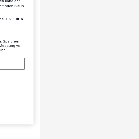
ren Rand der
 finden Sie in
 1 S. 1 lit. a
n. Speichern
, Messung von
 und