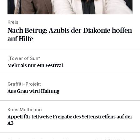
Kreis
Nach Betrug: Azubis der Diakonie hoffen
auf Hilfe
„Tower of Sun“
Mehr als nur ein Festival
Mehr als nur ein Festival
Graffiti-Projekt
Aus Grau wird Haltung
Aus Grau wird Haltung
Kreis Mettmann
Appell für teilweise Freigabe des Seitenstreifens auf der A
Appell für teilweise Freigabe des Seitenstreifens auf der
A3