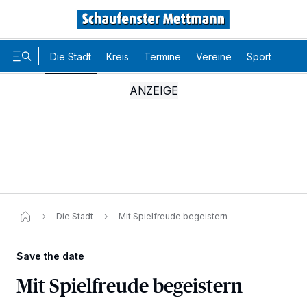
Die Stadt
Kreis
Termine
Vereine
Sport
Karr
Die Stadt
Mit Spielfreude begeistern
Save the date
Mit Spielfreude begeistern