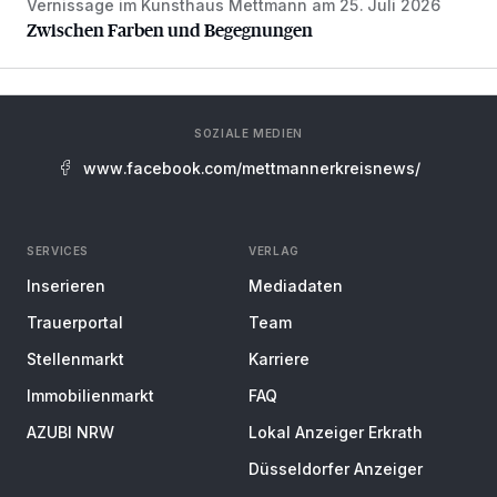
Vernissage im Kunsthaus Mettmann am 25. Juli 2026
Zwischen Farben und Begegnungen
Zwischen Farben und Begegnungen
SOZIALE MEDIEN
www.facebook.com/mettmannerkreisnews/
SERVICES
VERLAG
Inserieren
Mediadaten
Trauerportal
Team
Stellenmarkt
Karriere
Immobilienmarkt
FAQ
AZUBI NRW
Lokal Anzeiger Erkrath
Düsseldorfer Anzeiger