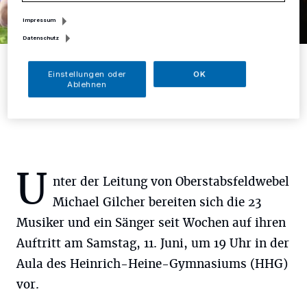
Impressum
Datenschutz
Band-Leader und Oberstabsfeldwebel Michael Gilcher,
Bürgermeisterin Sandra Pietschmann und Andreas Kranz,
Einstellungen oder
OK
Vorsitzender des Stadtorchesters.
Ablehnen
Foto: D. Herrmann
U
nter der Leitung von Oberstabsfeldwebel
Michael Gilcher bereiten sich die 23
Musiker und ein Sänger seit Wochen auf ihren
Auftritt am Samstag, 11. Juni, um 19 Uhr in der
Aula des Heinrich-Heine-Gymnasiums (HHG)
vor.