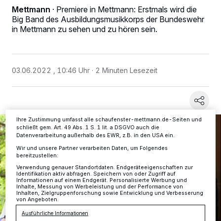
Mettmann
·
Premiere in Mettmann: Erstmals wird die
Big Band des Ausbildungsmusikkorps der Bundeswehr
Wir und unsere
-Partner speichern und greifen auf
218
in Mettmann zu sehen und zu hören sein.
personenbezogene Daten wie Browserdaten oder eindeutige
Kennungen auf Ihrem Gerät zu. Durch Auswahl von OK aktivieren Sie
Tracking-Technologien für die unter „Wir und unsere Partner
verarbeiten Daten, um Ihnen Dienste bereitzustellen“ aufgeführten
Zwecke. Wenn Tracker deaktiviert sind, sind manche Inhalte und
Anzeigen möglicherweise nicht mehr so relevant für Sie. Sie können
03.06.2022 , 10:46 Uhr
2 Minuten Lesezeit
dieses Menü jederzeit wieder aufrufen, um Ihre Einstellungen zu
ändern oder Ihre Einwilligung zu widerrufen, indem Sie auf den Link
Einstellungen oder Ablehnen am unteren Rand der Webseite klicken.
Ihre Einstellungen gelten innerhalb unseres Website. Weitere
Informationen finden Sie in unserer Datenschutzerklärung.
Ihre Zustimmung umfasst alle schaufenster-mettmann.de-Seiten und
schließt gem. Art. 49 Abs. 1 S. 1 lit. a DSGVO auch die
Datenverarbeitung außerhalb des EWR, z.B. in den USA ein.
Wir und unsere Partner verarbeiten Daten, um Folgendes
bereitzustellen:
Verwendung genauer Standortdaten. Endgeräteeigenschaften zur
Identifikation aktiv abfragen. Speichern von oder Zugriff auf
Informationen auf einem Endgerät. Personalisierte Werbung und
Inhalte, Messung von Werbeleistung und der Performance von
Inhalten, Zielgruppenforschung sowie Entwicklung und Verbesserung
von Angeboten.
Ausführliche Informationen