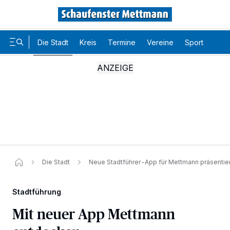
Die Stadt
Kreis
Termine
Vereine
Sport
Karr
Die Stadt
Neue Stadtführer-App für Mettmann präsentier
Stadtführung
Mit neuer App Mettmann