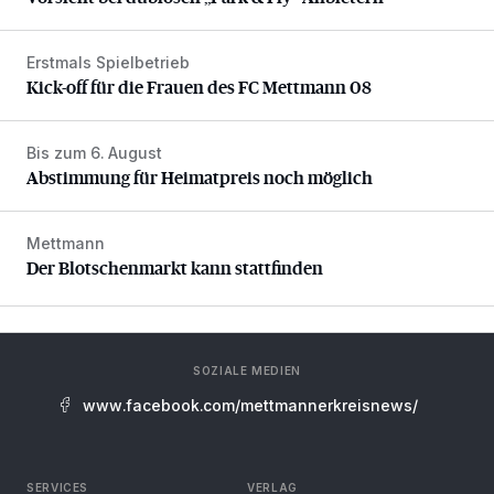
Erstmals Spielbetrieb
Kick-off für die Frauen des FC Mettmann 08
Kick-off für die Frauen des FC Mettmann 08
Bis zum 6. August
Abstimmung für Heimatpreis noch möglich
Abstimmung für Heimatpreis noch möglich
Mettmann
Der Blotschenmarkt kann stattfinden
Der Blotschenmarkt kann stattfinden
SOZIALE MEDIEN
www.facebook.com/mettmannerkreisnews/
SERVICES
VERLAG