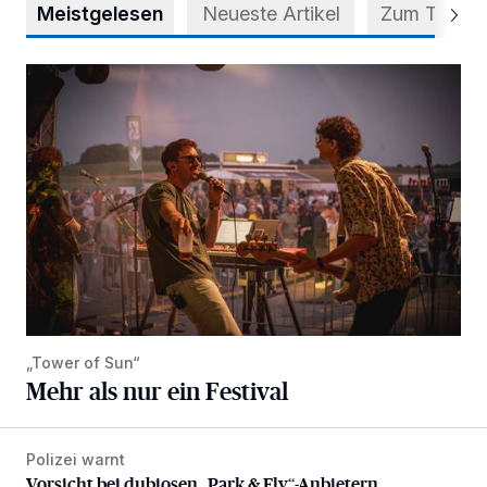
Meistgelesen
Neueste Artikel
Zum Thema
Mehr als nur ein Festival
„Tower of Sun“
Mehr als nur ein Festival
Polizei warnt
Vorsicht bei dubiosen „Park & Fly“-Anbietern
Vorsicht bei dubiosen „Park & Fly“-Anbietern