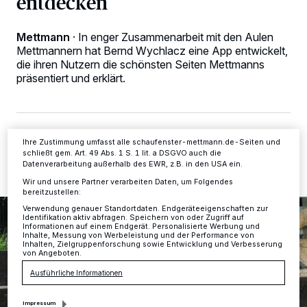
entdecken
Wir und unsere
-Partner speichern und greifen auf
218
personenbezogene Daten wie Browserdaten oder eindeutige
Kennungen auf Ihrem Gerät zu. Durch Auswahl von OK aktivieren Sie
Mettmann
·
In enger Zusammenarbeit mit den Aulen
Tracking-Technologien für die unter „Wir und unsere Partner
verarbeiten Daten, um Ihnen Dienste bereitzustellen“ aufgeführten
Mettmannern hat Bernd Wychlacz eine App entwickelt,
Zwecke. Wenn Tracker deaktiviert sind, sind manche Inhalte und
die ihren Nutzern die schönsten Seiten Mettmanns
Anzeigen möglicherweise nicht mehr so relevant für Sie. Sie können
präsentiert und erklärt.
dieses Menü jederzeit wieder aufrufen, um Ihre Einstellungen zu
ändern oder Ihre Einwilligung zu widerrufen, indem Sie auf den Link
Einstellungen oder Ablehnen am unteren Rand der Webseite klicken.
Ihre Einstellungen gelten innerhalb unseres Website. Weitere
Informationen finden Sie in unserer Datenschutzerklärung.
27.05.2022 , 14:01 Uhr
2 Minuten Lesezeit
Ihre Zustimmung umfasst alle schaufenster-mettmann.de-Seiten und
schließt gem. Art. 49 Abs. 1 S. 1 lit. a DSGVO auch die
Datenverarbeitung außerhalb des EWR, z.B. in den USA ein.
Wir und unsere Partner verarbeiten Daten, um Folgendes
bereitzustellen:
Verwendung genauer Standortdaten. Endgeräteeigenschaften zur
Identifikation aktiv abfragen. Speichern von oder Zugriff auf
Informationen auf einem Endgerät. Personalisierte Werbung und
Inhalte, Messung von Werbeleistung und der Performance von
Inhalten, Zielgruppenforschung sowie Entwicklung und Verbesserung
von Angeboten.
Ausführliche Informationen
Impressum