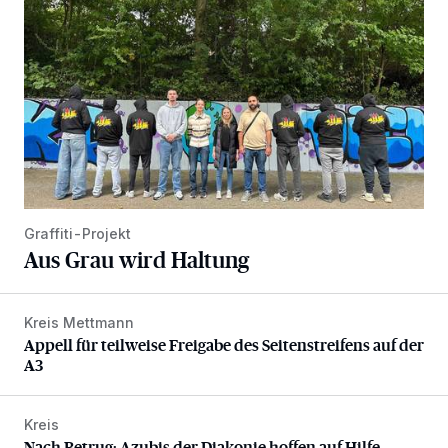
Graffiti-Projekt
Aus Grau wird Haltung
Kreis Mettmann
Appell für teilweise Freigabe des Seitenstreifens auf der A
Appell für teilweise Freigabe des Seitenstreifens auf der
A3
Kreis
Nach Betrug: Azubis der Diakonie hoffen auf Hilfe
Nach Betrug: Azubis der Diakonie hoffen auf Hilfe