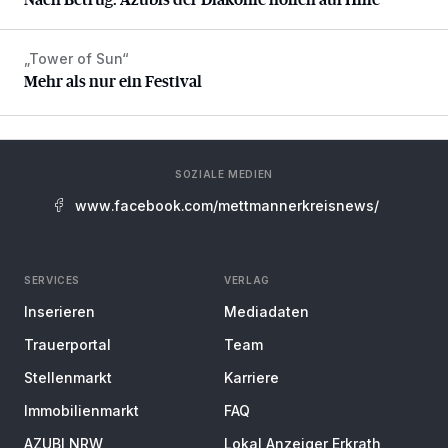
„Tower of Sun“
Mehr als nur ein Festival
Mehr als nur ein Festival
SOZIALE MEDIEN
www.facebook.com/mettmannerkreisnews/
SERVICES
VERLAG
Inserieren
Mediadaten
Trauerportal
Team
Stellenmarkt
Karriere
Immobilienmarkt
FAQ
AZUBI NRW
Lokal Anzeiger Erkrath