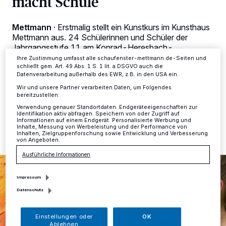
macht Schule
Anzeigen möglicherweise nicht mehr so relevant für Sie. Sie können
dieses Menü jederzeit wieder aufrufen, um Ihre Einstellungen zu
ändern oder Ihre Einwilligung zu widerrufen, indem Sie auf den Link
Mettmann
·
Erstmalig stellt ein Kunstkurs im Kunsthaus
Einstellungen oder Ablehnen am unteren Rand der Webseite klicken.
Mettmann aus. 24 Schülerinnen und Schüler der
Ihre Einstellungen gelten innerhalb unseres Website. Weitere
Informationen finden Sie in unserer Datenschutzerklärung.
Jahrgangsstufe 11 am Konrad-Heresbach-
Gymnasium zeigen Arbeiten, die unter der Leitung von
Ihre Zustimmung umfasst alle schaufenster-mettmann.de-Seiten und
Joanna Zon im letzten halben Jahr entstanden sind.
schließt gem. Art. 49 Abs. 1 S. 1 lit. a DSGVO auch die
Datenverarbeitung außerhalb des EWR, z.B. in den USA ein.
Wir und unsere Partner verarbeiten Daten, um Folgendes
bereitzustellen:
Verwendung genauer Standortdaten. Endgeräteeigenschaften zur
16.05.2022 , 17:17 Uhr
Eine Minute Lesezeit
Identifikation aktiv abfragen. Speichern von oder Zugriff auf
Informationen auf einem Endgerät. Personalisierte Werbung und
Inhalte, Messung von Werbeleistung und der Performance von
Inhalten, Zielgruppenforschung sowie Entwicklung und Verbesserung
von Angeboten.
Ausführliche Informationen
Impressum
Datenschutz
Einstellungen oder
OK
Ablehnen