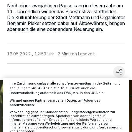
Nach einer zweijährigen Pause kann in diesem Jahr am
11. Juni endlich wieder das Bluesfestival stattfinden.
Die Kulturabteilung der Stadt Mettmann und Organisator
Benjamin Pieker setzen dabei auf Altbewährtes, bringen
Wir und unsere
-Partner speichern und greifen auf
218
aber auch die eine oder andere Neuerung ein.
personenbezogene Daten wie Browserdaten oder eindeutige
Kennungen auf Ihrem Gerät zu. Durch Auswahl von OK aktivieren Sie
Tracking-Technologien für die unter „Wir und unsere Partner
verarbeiten Daten, um Ihnen Dienste bereitzustellen“ aufgeführten
Zwecke. Wenn Tracker deaktiviert sind, sind manche Inhalte und
Anzeigen möglicherweise nicht mehr so relevant für Sie. Sie können
16.05.2022 , 12:59 Uhr
2 Minuten Lesezeit
dieses Menü jederzeit wieder aufrufen, um Ihre Einstellungen zu
ändern oder Ihre Einwilligung zu widerrufen, indem Sie auf den Link
Einstellungen oder Ablehnen am unteren Rand der Webseite klicken.
Ihre Einstellungen gelten innerhalb unseres Website. Weitere
Informationen finden Sie in unserer Datenschutzerklärung.
Ihre Zustimmung umfasst alle schaufenster-mettmann.de-Seiten und
schließt gem. Art. 49 Abs. 1 S. 1 lit. a DSGVO auch die
Datenverarbeitung außerhalb des EWR, z.B. in den USA ein.
Wir und unsere Partner verarbeiten Daten, um Folgendes
bereitzustellen:
Verwendung genauer Standortdaten. Endgeräteeigenschaften zur
Identifikation aktiv abfragen. Speichern von oder Zugriff auf
Informationen auf einem Endgerät. Personalisierte Werbung und
Inhalte, Messung von Werbeleistung und der Performance von
Inhalten, Zielgruppenforschung sowie Entwicklung und Verbesserung
von Angeboten.