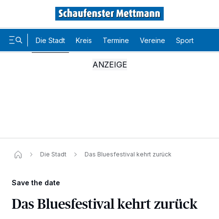
Die Stadt
Kreis
Termine
Vereine
Sport
Karr
Die Stadt
Das Bluesfestival kehrt zurück
Save the date
Das Bluesfestival kehrt zurück