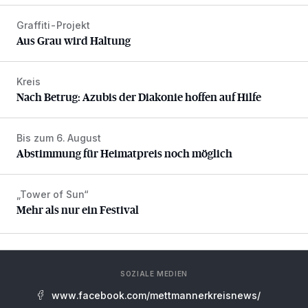
Graffiti-Projekt
Aus Grau wird Haltung
Aus Grau wird Haltung
Kreis
Nach Betrug: Azubis der Diakonie hoffen auf Hilfe
Nach Betrug: Azubis der Diakonie hoffen auf Hilfe
Bis zum 6. August
Abstimmung für Heimatpreis noch möglich
Abstimmung für Heimatpreis noch möglich
„Tower of Sun“
Mehr als nur ein Festival
Mehr als nur ein Festival
SOZIALE MEDIEN
www.facebook.com/mettmannerkreisnews/