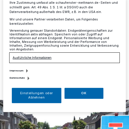
gesperrt
Ihre Zustimmung umfasst alle schaufenster-mettmann.de-Seiten und
schließt gem. Art. 49 Abs. 1 S. 1 lit. a DSGVO auch die
Datenverarbeitung außerhalb des EWR, z.B. in den USA ein.
Mettmann
·
Nach einem Rohrbruch eines
Wir und unsere Partner verarbeiten Daten, um Folgendes
Wasserleitungsanschlusses auf der Weststraße am
bereitzustellen:
vergangenen Freitag bleibt die Straße vorerst gesperrt.
Verwendung genauer Standortdaten. Endgeräteeigenschaften zur
Während der Reparaturarbeiten durch die Stadtwerke
Identifikation aktiv abfragen. Speichern von oder Zugriff auf
Düsseldorf ist ein Gully entdeckt worden, der nicht
Informationen auf einem Endgerät. Personalisierte Werbung und
Inhalte, Messung von Werbeleistung und der Performance von
sichtbar war. Dieser Gully ist nicht mehr in Betrieb und
Inhalten, Zielgruppenforschung sowie Entwicklung und Verbesserung
war durch die Straßendecke überdeckt worden.
von Angeboten.
Ausführliche Informationen
Impressum
10.05.2022 , 12:06 Uhr
Eine Minute Lesezeit
Datenschutz
Einstellungen oder
OK
Ablehnen