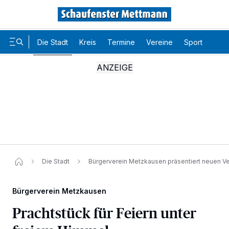
Die Stadt
Kreis
Termine
Vereine
Sport
Karr
Die Stadt
Bürgerverein Metzkausen präsentiert neuen V
Bürgerverein Metzkausen
Prachtstück für Feiern unter