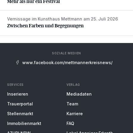
Mehr als nur ein Festival
Vernissage im Kunsthaus Mettmann am 25. Juli 2026
Zwischen Farben und Begegnungen
Zwischen Farben und Begegnungen
SOZIALE MEDIEN
www.facebook.com/mettmannerkreisnews/
SERVICES
VERLAG
Inserieren
Mediadaten
Trauerportal
Team
Stellenmarkt
Karriere
Immobilienmarkt
FAQ