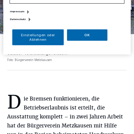
Impressum
Datenschutz
Einstellungen oder
OK
Ablehnen
Ein Schmuckstück mit Wechselrahmen an der Außenwand, in denen
zur Zeit Bilder von Grundschülern das Auge des Betrachters
erfreuen. Innen gibt es eine Küche und alles, was es für gelungene
Outdoor-Veranstaltungen braucht .
Foto: Bürgerverein Metzkausen
D
ie Bremsen funktionieren, die
Betriebserlaubnis ist erteilt, die
Ausstattung komplett – in zwei Jahren Arbeit
hat der Bürgerverein Metzkausen mit Hilfe