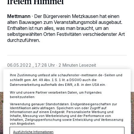
freiem Himmel
Wir und unsere
-Partner speichern und greifen auf
218
Mettmann
·
Der Bürgerverein Metzkausen hat einen
personenbezogene Daten wie Browserdaten oder eindeutige
alten Bauwagen zum Veranstaltungsmobil ausgebaut.
Kennungen auf Ihrem Gerät zu. Durch Auswahl von OK aktivieren Sie
Enthalten ist nun alles, was man braucht, um an
Tracking-Technologien für die unter „Wir und unsere Partner
selbstgewählten Orten Festivitäten verschiedenster Art
verarbeiten Daten, um Ihnen Dienste bereitzustellen“ aufgeführten
Zwecke. Wenn Tracker deaktiviert sind, sind manche Inhalte und
durchzuführen.
Anzeigen möglicherweise nicht mehr so relevant für Sie. Sie können
dieses Menü jederzeit wieder aufrufen, um Ihre Einstellungen zu
ändern oder Ihre Einwilligung zu widerrufen, indem Sie auf den Link
Einstellungen oder Ablehnen am unteren Rand der Webseite klicken.
Ihre Einstellungen gelten innerhalb unseres Website. Weitere
06.05.2022 , 17:28 Uhr
2 Minuten Lesezeit
Informationen finden Sie in unserer Datenschutzerklärung.
Ihre Zustimmung umfasst alle schaufenster-mettmann.de-Seiten und
schließt gem. Art. 49 Abs. 1 S. 1 lit. a DSGVO auch die
Datenverarbeitung außerhalb des EWR, z.B. in den USA ein.
Wir und unsere Partner verarbeiten Daten, um Folgendes
bereitzustellen:
Verwendung genauer Standortdaten. Endgeräteeigenschaften zur
Identifikation aktiv abfragen. Speichern von oder Zugriff auf
Informationen auf einem Endgerät. Personalisierte Werbung und
Inhalte, Messung von Werbeleistung und der Performance von
Inhalten, Zielgruppenforschung sowie Entwicklung und Verbesserung
von Angeboten.
Ausführliche Informationen