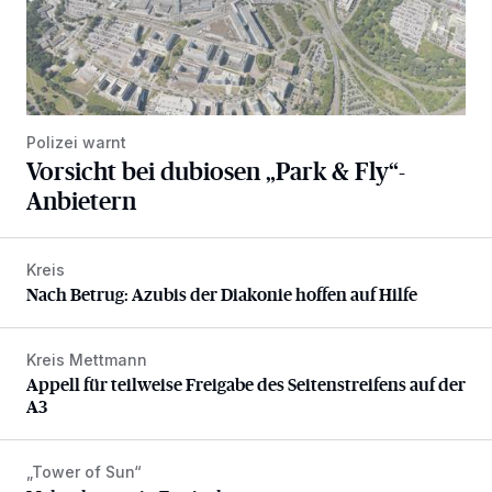
Polizei warnt
Vorsicht bei dubiosen „Park & Fly“-
Anbietern
Kreis
Nach Betrug: Azubis der Diakonie hoffen auf Hilfe
Nach Betrug: Azubis der Diakonie hoffen auf Hilfe
Kreis Mettmann
Appell für teilweise Freigabe des Seitenstreifens auf der A
Appell für teilweise Freigabe des Seitenstreifens auf der
A3
„Tower of Sun“
Mehr als nur ein Festival