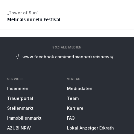
„Tower of Sun“
Mehr als nur ein Festival
Mehr als nur ein Festival
SOZIALE MEDIEN
www.facebook.com/mettmannerkreisnews/
SERVICES
VERLAG
Inserieren
Mediadaten
Trauerportal
Team
Stellenmarkt
Karriere
Immobilienmarkt
FAQ
AZUBI NRW
Lokal Anzeiger Erkrath