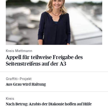
Kreis Mettmann
Appell für teilweise Freigabe des
Seitenstreifens auf der A3
Graffiti-Projekt
Aus Grau wird Haltung
Aus Grau wird Haltung
Kreis
Nach Betrug: Azubis der Diakonie hoffen auf Hilfe
Nach Betrug: Azubis der Diakonie hoffen auf Hilfe