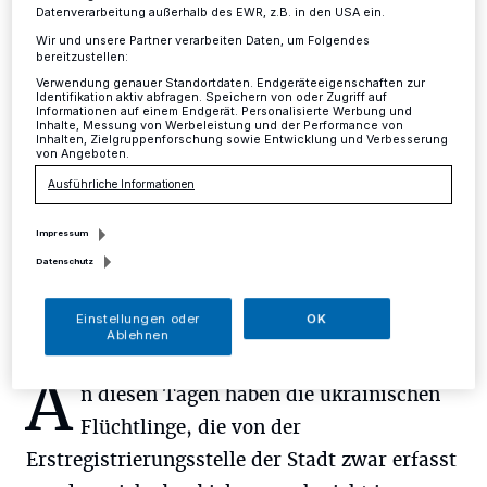
11. Mai geschlossen
Datenverarbeitung außerhalb des EWR, z.B. in den USA ein.
Wir und unsere Partner verarbeiten Daten, um Folgendes
Mettmann
·
Der Bürgerservice im Rathaus bleibt in der
bereitzustellen:
kommenden Woche Dienstag und Mittwoch, 10. und
Verwendung genauer Standortdaten. Endgeräteeigenschaften zur
Identifikation aktiv abfragen. Speichern von oder Zugriff auf
11. Mai, geschlossen.
Informationen auf einem Endgerät. Personalisierte Werbung und
Inhalte, Messung von Werbeleistung und der Performance von
Inhalten, Zielgruppenforschung sowie Entwicklung und Verbesserung
von Angeboten.
Ausführliche Informationen
05.05.2022 , 15:39 Uhr
Eine Minute Lesezeit
Impressum
Datenschutz
Einstellungen oder
OK
Ablehnen
A
n diesen Tagen haben die ukrainischen
Flüchtlinge, die von der
Erstregistrierungsstelle der Stadt zwar erfasst