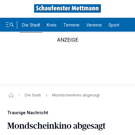
Die Stadt
Kreis
Termine
Vereine
Sport
Karr
Die Stadt
Mondscheinkino abgesagt
Traurige Nachricht
Mondscheinkino abgesagt