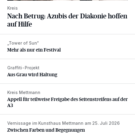
Kreis
Nach Betrug: Azubis der Diakonie hoffen
auf Hilfe
„Tower of Sun“
Mehr als nur ein Festival
Mehr als nur ein Festival
Graffiti-Projekt
Aus Grau wird Haltung
Aus Grau wird Haltung
Kreis Mettmann
Appell für teilweise Freigabe des Seitenstreifens auf der A
Appell für teilweise Freigabe des Seitenstreifens auf der
A3
Vernissage im Kunsthaus Mettmann am 25. Juli 2026
Zwischen Farben und Begegnungen
Zwischen Farben und Begegnungen