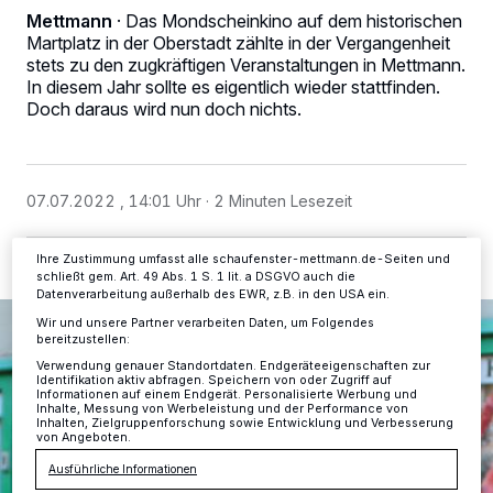
Mettmann
·
Das Mondscheinkino auf dem historischen
Wir und unsere
-Partner speichern und greifen auf
218
Martplatz in der Oberstadt zählte in der Vergangenheit
personenbezogene Daten wie Browserdaten oder eindeutige
stets zu den zugkräftigen Veranstaltungen in Mettmann.
Kennungen auf Ihrem Gerät zu. Durch Auswahl von OK aktivieren Sie
In diesem Jahr sollte es eigentlich wieder stattfinden.
Tracking-Technologien für die unter „Wir und unsere Partner
Doch daraus wird nun doch nichts.
verarbeiten Daten, um Ihnen Dienste bereitzustellen“ aufgeführten
Zwecke. Wenn Tracker deaktiviert sind, sind manche Inhalte und
Anzeigen möglicherweise nicht mehr so relevant für Sie. Sie können
dieses Menü jederzeit wieder aufrufen, um Ihre Einstellungen zu
ändern oder Ihre Einwilligung zu widerrufen, indem Sie auf den Link
Einstellungen oder Ablehnen am unteren Rand der Webseite klicken.
07.07.2022 , 14:01 Uhr
2 Minuten Lesezeit
Ihre Einstellungen gelten innerhalb unseres Website. Weitere
Informationen finden Sie in unserer Datenschutzerklärung.
Ihre Zustimmung umfasst alle schaufenster-mettmann.de-Seiten und
schließt gem. Art. 49 Abs. 1 S. 1 lit. a DSGVO auch die
Datenverarbeitung außerhalb des EWR, z.B. in den USA ein.
Wir und unsere Partner verarbeiten Daten, um Folgendes
bereitzustellen:
Verwendung genauer Standortdaten. Endgeräteeigenschaften zur
Identifikation aktiv abfragen. Speichern von oder Zugriff auf
Informationen auf einem Endgerät. Personalisierte Werbung und
Inhalte, Messung von Werbeleistung und der Performance von
Inhalten, Zielgruppenforschung sowie Entwicklung und Verbesserung
von Angeboten.
Ausführliche Informationen