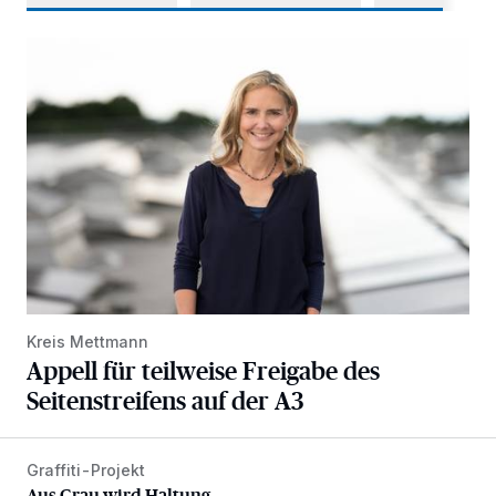
Appell für teilweise Freigabe des Seitenstreifens auf der A
Kreis Mettmann
Appell für teilweise Freigabe des
Seitenstreifens auf der A3
Graffiti-Projekt
Aus Grau wird Haltung
Aus Grau wird Haltung