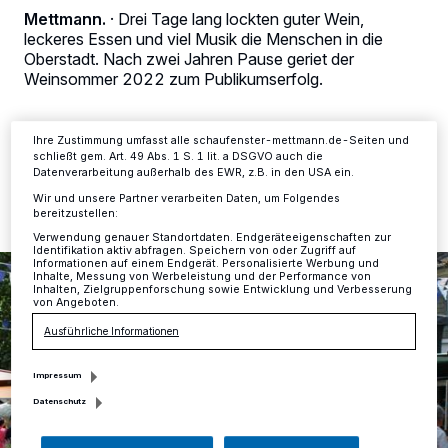
verarbeiten Daten, um Ihnen Dienste bereitzustellen“ aufgeführten
Mettmann.
·
Drei Tage lang lockten guter Wein,
Zwecke. Wenn Tracker deaktiviert sind, sind manche Inhalte und
Anzeigen möglicherweise nicht mehr so relevant für Sie. Sie können
leckeres Essen und viel Musik die Menschen in die
dieses Menü jederzeit wieder aufrufen, um Ihre Einstellungen zu
Oberstadt. Nach zwei Jahren Pause geriet der
ändern oder Ihre Einwilligung zu widerrufen, indem Sie auf den Link
Weinsommer 2022 zum Publikumserfolg.
Einstellungen oder Ablehnen am unteren Rand der Webseite klicken.
Ihre Einstellungen gelten innerhalb unseres Website. Weitere
Informationen finden Sie in unserer Datenschutzerklärung.
Ihre Zustimmung umfasst alle schaufenster-mettmann.de-Seiten und
schließt gem. Art. 49 Abs. 1 S. 1 lit. a DSGVO auch die
07.07.2022 , 12:57 Uhr
Eine Minute Lesezeit
Datenverarbeitung außerhalb des EWR, z.B. in den USA ein.
Wir und unsere Partner verarbeiten Daten, um Folgendes
bereitzustellen:
Verwendung genauer Standortdaten. Endgeräteeigenschaften zur
Identifikation aktiv abfragen. Speichern von oder Zugriff auf
Informationen auf einem Endgerät. Personalisierte Werbung und
Inhalte, Messung von Werbeleistung und der Performance von
Inhalten, Zielgruppenforschung sowie Entwicklung und Verbesserung
von Angeboten.
Ausführliche Informationen
Impressum
Datenschutz