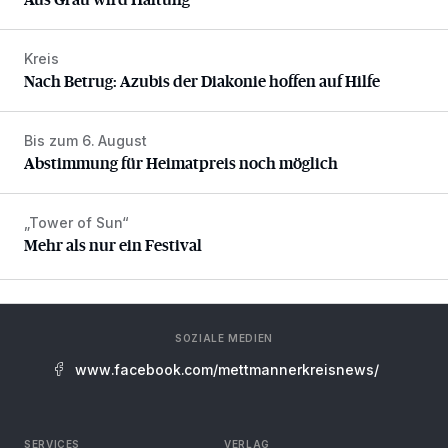
Kreis
Nach Betrug: Azubis der Diakonie hoffen auf Hilfe
Nach Betrug: Azubis der Diakonie hoffen auf Hilfe
Bis zum 6. August
Abstimmung für Heimatpreis noch möglich
Abstimmung für Heimatpreis noch möglich
„Tower of Sun“
Mehr als nur ein Festival
Mehr als nur ein Festival
SOZIALE MEDIEN
www.facebook.com/mettmannerkreisnews/
SERVICES
VERLAG